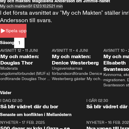
My och makten: Magdalena Andersson om Jimmie-hånet
My och makten
S1 E1
23.10.25
21 min
I det första avsnittet av ”My och Makten” ställe
Andersson till svars.
Spela upp
1
Säsong
AVSNITT 12
•
11 JUNI
26:27
AVSNITT 11
•
4 JUNI
23:40
AVSNITT 10
•
My och makten:
My och makten:
My och ma
Douglas Thor
Denice Westerberg
Elisabeth
Moderata 
Ungsvenskarnas 
Svantess
ungdomsförbundet (MUF:s) 
förbundsordförande Denice 
Kvinnorna, ek
ordförande Douglas Thor 
Westerberg gästar My och 
migrationen. E
gästar My och makten. I 
makten. I avsnittet 
Svantesson stäl
avsnittet diskuteras 
diskuteras migrationsfrågan 
när finansmini
Väder
tonårsutvisningarna och hur 
och hur SD ska locka 
Moderaterna ska locka 
kvinnliga väljare. 
I DAG 02:30
1:06
I GÅR 02:30
väljare till valet i höst. 
Så blir vädret där du bor
Så blir vädret där
Senaste om konflikten i Mellanöstern
NYHETER
•
17 FEB. 2025
0:45
NYHETER
•
16 FEB. 20
500 dagar av krig i Gaza – se
Nya vapen till Isr