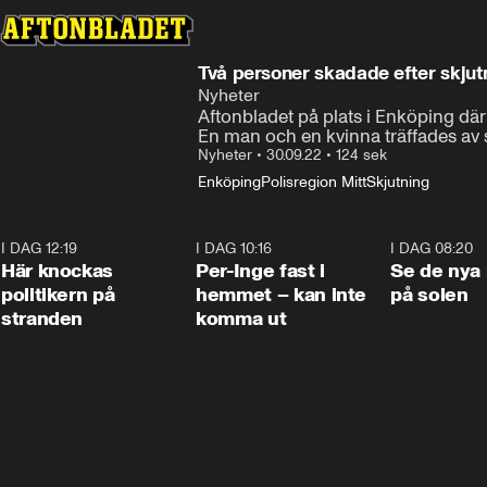
Två personer skadade efter skju
Nyheter
Aftonbladet på plats i Enköping där
En man och en kvinna träffades av s
Nyheter
•
30.09.22
•
124 sek
Enköping
Polisregion Mitt
Skjutning
I DAG 12:19
0:45
I DAG 10:16
1:26
I DAG 08:20
Här knockas
Per-Inge fast i
Se de nya 
politikern på
hemmet – kan inte
på solen
stranden
komma ut