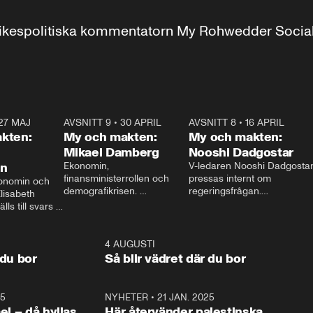
r inrikespolitiska kommentatorn My Rohwedder Soci
27 MAJ
3:51
AVSNITT 9
•
30 APRIL
24:00
AVSNITT 8
•
16 APRIL
25:1
kten:
My och makten:
My och makten:
Mikael Damberg
Nooshi Dadgostar
on
Ekonomin, 
V-ledaren Nooshi Dadgostar
finansministerrollen och 
pressas internt om 
onomin och 
demografikrisen. 
regeringsfrågan.

lisabeth 
Oppositionen ställs till svars 
I Aftonbladets 
ls till svars 
när Socialdemokraternas 
partiledarutfrågning ”My 
stern gästar 
Mikael Damberg gästar My 
och Makten” sätter hon ner 
My och Makten. 
och Makten. 
foten mot kritikerna:

1:06
4 AUGUSTI
1:0
– Vi ställer upp i val. Ska vi 
 du bor
Så blir vädret där du bor
vara med så sitter vi förstås 
25
1:22
NYHETER
•
21 JAN. 2025
0:5
ael – då hyllas
Här återvänder palestinska