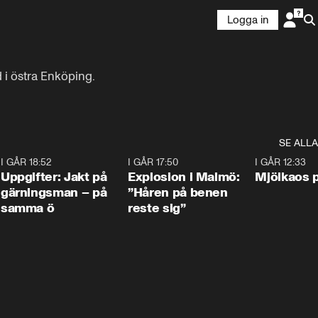
Logga in
 i östra Enköping.

SE ALLA
5
I GÅR 18:52
0:33
I GÅR 17:50
1:10
I GÅR 12:33
Uppgifter: Jakt på
Explosion i Malmö:
Mjölkaos p
gärningsman – på
”Håren på benen
samma ö
reste sig”