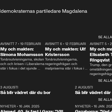
aldemokraternas partiledare Magdalena 
SE ALLA
7
AVSNITT 7
•
19 FEBRUARI
24:30
AVSNITT 6
•
12 FEBRUARI
27:30
AVSNITT 5
•
My och makten:
My och makten: Ulf
My och ma
Simona Mohamsson
Kristersson
Elisabeth
 
Tonårsutvisningarna, skolan 
Tonårsutvisningarna, 
Ringqvist
och och krisen i Liberalerna 
regeringsfrågan och 
Trump, den gr
står i fokus i det sjunde 
matpriserna står i fokus i 
omställningen
avsnittet av ”My och 
det sjätte avsnittet av ”My 
regeringsfråga
makten”. Se när 
och makten”. Se när 
centrum i det 
SE ALLA
Aftonbladets inrikespolitiska 
Aftonbladets inrikespolitiska 
avsnittet av ”
kommentator My 
kommentator My 
6
3 AUGUSTI
1:06
2 AUGUSTI
Makten”. Se nä
Rohwedder ställer 
Rohwedder ställer 
Så blir vädret där du bor
Så blir vädret där
Aftonbladets in
utbildnings- och 
statsminister Ulf Kristersson 
kommentator 
SE ALLA
integrationsminister Simona 
till svars.
Rohwedder stäl
Mohamsson till svars.
Centerpartiets
2
NYHETER
•
16 JAN. 2025
1:01
NYHETER
•
16 JAN. 20
Thand Ring till
Ahmed, 40, är fast i Gaza: ”Vill
Gazaborna: ”Vad s