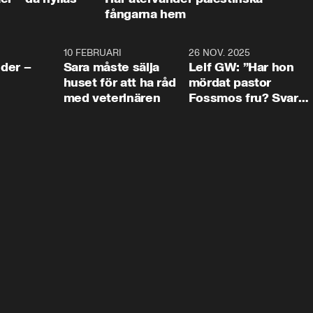
fångarna hem
4:24
10 FEBRUARI
4:13
26 NOV. 2025
8:1
der –
Sara måste sälja
Leif GW: ”Har hon
huset för att ha råd
mördat pastor
med veterinären
Fossmos fru? Svar
nej.”