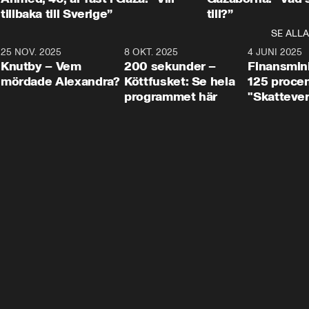
tillbaka till Sverige”
till?”
SE ALLA
3
25 NOV. 2025
31:05
8 OKT. 2025
4:29
4 JUNI 2025
Knutby – Vem
200 sekunder –
Finansmin
mördade Alexandra?
Köttfusket: Se hela
125 procent
programmet här
"Skattever
viktig uppg