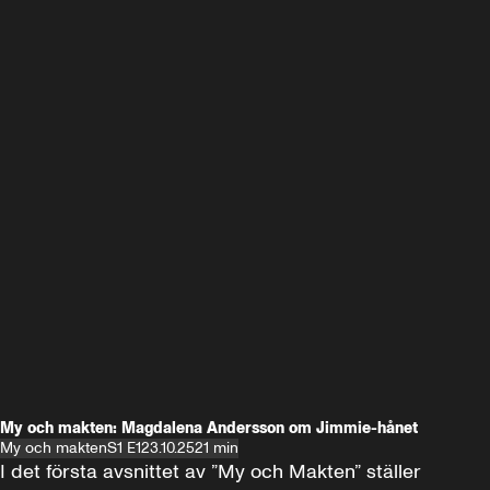
My och makten: Magdalena Andersson om Jimmie-hånet
My och makten
S1 E1
23.10.25
21 min
I det första avsnittet av ”My och Makten” ställer 