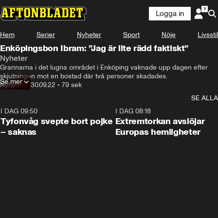
Logga in
Hem
Serier
Nyheter
Sport
Nöje
Livsstil
Enköpingsbon Ibram: ”Jag är lite rädd faktiskt”
Nyheter
Grannarna i det lugna området i Enköping vaknade upp dagen efter 
skjutningen mot en bostad där två personer skadades.
Se mer
Nyheter
•
30.09.22
•
79 sek
SE ALLA
I DAG 09:50
0:53
I DAG 08:18
Tyfonvåg svepte bort pojke
Extremtorkan avslöjar
– saknas
Europas hemligheter