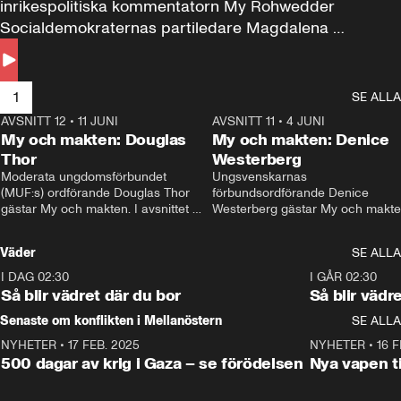
inrikespolitiska kommentatorn My Rohwedder 
Socialdemokraternas partiledare Magdalena 
Andersson till svars.
1
SE ALLA
AVSNITT 12
•
11 JUNI
26:27
AVSNITT 11
•
4 JUNI
2
My och makten: Douglas
My och makten: Denice
Thor
Westerberg
Moderata ungdomsförbundet 
Ungsvenskarnas 
(MUF:s) ordförande Douglas Thor 
förbundsordförande Denice 
gästar My och makten. I avsnittet 
Westerberg gästar My och makten.
diskuteras tonårsutvisningarna och 
avsnittet diskuteras migrationsfrå
hur Moderaterna ska locka väljare till 
och hur SD ska locka kvinnliga 
Väder
SE ALLA
valet i höst. 
väljare. 
I DAG 02:30
1:06
I GÅR 02:30
Så blir vädret där du bor
Så blir vädr
Senaste om konflikten i Mellanöstern
SE ALLA
NYHETER
•
17 FEB. 2025
0:45
NYHETER
•
16 F
500 dagar av krig i Gaza – se förödelsen
Nya vapen ti