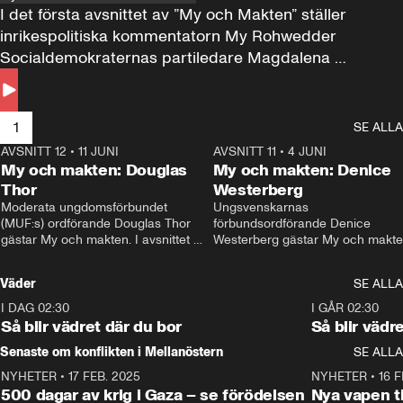
I det första avsnittet av ”My och Makten” ställer 
inrikespolitiska kommentatorn My Rohwedder 
Socialdemokraternas partiledare Magdalena 
Andersson till svars.
1
SE ALLA
AVSNITT 12
•
11 JUNI
26:27
AVSNITT 11
•
4 JUNI
2
My och makten: Douglas
My och makten: Denice
Thor
Westerberg
Moderata ungdomsförbundet 
Ungsvenskarnas 
(MUF:s) ordförande Douglas Thor 
förbundsordförande Denice 
gästar My och makten. I avsnittet 
Westerberg gästar My och makten.
diskuteras tonårsutvisningarna och 
avsnittet diskuteras migrationsfrå
hur Moderaterna ska locka väljare till 
och hur SD ska locka kvinnliga 
Väder
SE ALLA
valet i höst. 
väljare. 
I DAG 02:30
1:06
I GÅR 02:30
Så blir vädret där du bor
Så blir vädr
Senaste om konflikten i Mellanöstern
SE ALLA
NYHETER
•
17 FEB. 2025
0:45
NYHETER
•
16 F
500 dagar av krig i Gaza – se förödelsen
Nya vapen ti