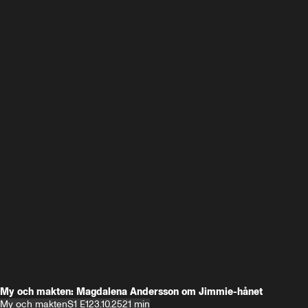
My och makten: Magdalena Andersson om Jimmie-hånet
My och makten
S1 E1
23.10.25
21 min