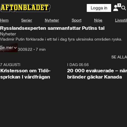
Logga in
Hem
Serier
Nyheter
Sport
Nöje
Livsstil
Rysslandsexperten sammanfattar Putins tal
Nyheter
Vladimir Putin förklarade i ett tal i dag fyra ukrainska områden ryska.

Se mer
Detta efter att man genomfört skenomröstningar.

Nyheter
•
30.09.22
•
7 min
SE ALLA
Den ryske presidenten sa också att han är redo att ”förhandla med 
väst”
7 AUGUSTI
0:42
I DAG 05:56
Kristersson om Tidö-
20 000 evakuerade – nä
sprickan i vårdfrågan
bränder gäckar Kanada