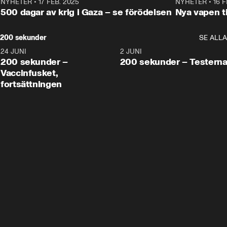
NYHETER
•
17 FEB. 2025
0:45
NYHETER
•
16 F
500 dagar av krig i Gaza – se förödelsen
Nya vapen ti
200 sekunder
SE ALLA
24 JUNI
5:00
2 JUNI
200 sekunder –
200 sekunder – Testern
Vaccinfusket,
fortsättningen