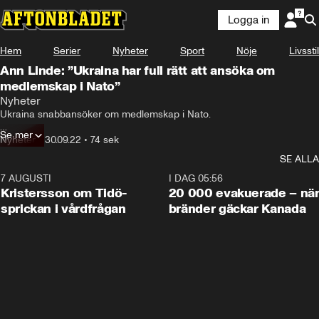
Logga in
Hem
Serier
Nyheter
Sport
Nöje
Livsstil
Ann Linde: ”Ukraina har full rätt att ansöka om
medlemskap i Nato”
Nyheter
Ukraina snabbansöker om medlemskap i Nato.

Se mer
Det uppger president Volodymyr Zelenskyj på Telegram.
Nyheter
•
30.09.22
•
74 sek
SE ALLA
7 AUGUSTI
0:42
I DAG 05:56
Kristersson om Tidö-
20 000 evakuerade – nä
sprickan i vårdfrågan
bränder gäckar Kanada