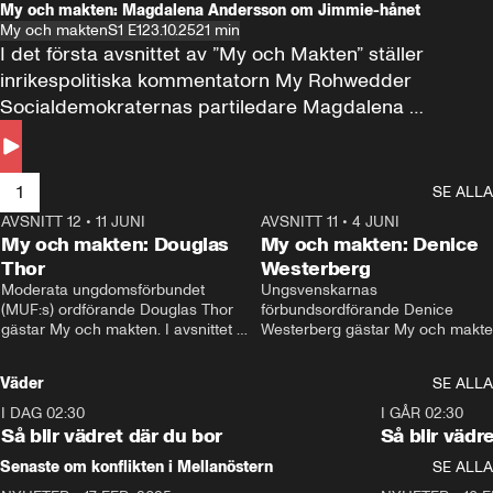
My och makten: Magdalena Andersson om Jimmie-hånet
My och makten
S1 E1
23.10.25
21 min
I det första avsnittet av ”My och Makten” ställer 
inrikespolitiska kommentatorn My Rohwedder 
Socialdemokraternas partiledare Magdalena 
Andersson till svars.
1
SE ALLA
AVSNITT 12
•
11 JUNI
26:27
AVSNITT 11
•
4 JUNI
2
My och makten: Douglas
My och makten: Denice
Thor
Westerberg
Moderata ungdomsförbundet 
Ungsvenskarnas 
(MUF:s) ordförande Douglas Thor 
förbundsordförande Denice 
gästar My och makten. I avsnittet 
Westerberg gästar My och makten.
diskuteras tonårsutvisningarna och 
avsnittet diskuteras migrationsfrå
hur Moderaterna ska locka väljare till 
och hur SD ska locka kvinnliga 
Väder
SE ALLA
valet i höst. 
väljare. 
I DAG 02:30
1:06
I GÅR 02:30
Så blir vädret där du bor
Så blir vädr
Senaste om konflikten i Mellanöstern
SE ALLA