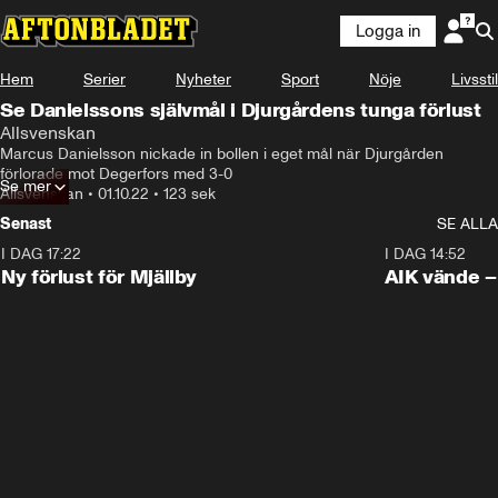
Logga in
Hem
Serier
Nyheter
Sport
Nöje
Livsstil
Se Danielssons självmål i Djurgårdens tunga förlust
Allsvenskan
Marcus Danielsson nickade in bollen i eget mål när Djurgården 
förlorade mot Degerfors med 3-0
Se mer
Allsvenskan
•
01.10.22
•
123 sek
Senast
SE ALLA
I DAG 17:22
0:37
I DAG 14:52
Ny förlust för Mjällby
AIK vände – 