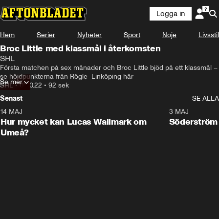
Logga in
Hem
Serier
Nyheter
Sport
Nöje
Livsstil
Broc Little med klassmål i återkomsten
SHL
Första matchen på sex månader och Broc Little bjöd på ett klassmål – 
se höjdpunkterna från Rögle–Linköping här
Se mer
SHL
•
01.10.22
•
92 sek
Senast
SE ALLA
14 MAJ
1:18
3 MAJ
Plus
Hur mycket kan Lucas Wallmark om
Söderström
Umeå?