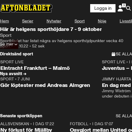
Logga in
Hem
Serier
Nyheter
Sport
Nöje
Livsstil
Här är helgens sporthöjdare 7 - 9 oktober
Sport
Sportbladet har listat några av helgens sporthöjdpunkter vecka 40
Se mer
Sport
•
03.10.22
•
52 sek
Direktsänd sport
SE ALLA
SPORT LIVE
SPORT LIVE
•
I
LIVE
Plus
Plus
Eintracht Frankfurt – Malmö
Juventus –
Nya avsnitt →
SPORT
•
7 JUNI
16:36
JIMMY HJÄRTA
Gör löptester med Andreas Almgren
En dag med 
Jimmy Wixtröm 
under debuten i
Senaste sportklippen
SE ALLA
ALLSVENSKAN
•
I DAG 17:22
0:37
FOTBOLL
•
I DAG 17:07
Ny förlust för Mjällby
Oavgjort mellan United o