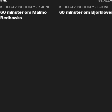
SHL
SE ALLA
KLUBB-TV ISHOCKEY
•
7 JUNI
1:02:53
KLUBB-TV ISHOCKEY
•
6 JUNI
1:0
Plus
60 minuter om Malmö
60 minuter om Björklöve
Redhawks