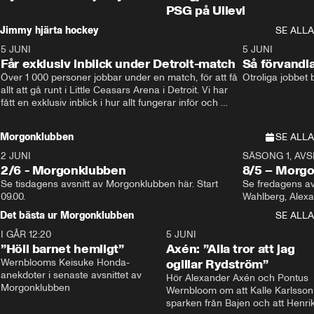
PSG på Ullevi
Jimmy hjärta hockey
SE ALLA
5 JUNI
11:14
5 JUNI
Får exklusiv inblick under Detroit-match
Så förvandl
Över 1 000 personer jobbar under en match, för att få 
Otroliga jobbet
allt att gå runt i Little Ceasars Arena i Detroit. Vi har 
fått en exklusiv inblick i hur allt fungerar inför och 
under match i världens bästa hockeyliga
Morgonklubben
SE ALLA
2 JUNI
SÄSONG 1, AVSN
2/6 - Morgonklubben
8/5 – Morg
Se tisdagens avsnitt av Morgonklubben här. Start 
Se fredagens av
09.00. 
Det bästa ur Morgonklubben
SE ALLA
I GÅR 12:20
1:14
5 JUNI
”Höll barnet hemligt”
Axén: ”Alla tror att jag
Wernblooms Keisuke Honda-
ogillar Rydström”
anekdoter i senaste avsnittet av 
Hör Alexander Axén och Pontus 
Morgonklubben
Wernbloom om att Kalle Karlsson 
sparken från Bajen och att Henrik