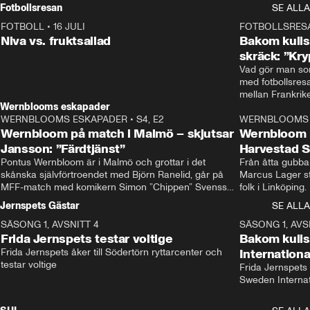
Rydström tar över
Fotbollsresan
SE ALLA
FOTBOLL
•
16 JULI
0:44
FOTBOLLSRES
Niva vs. fruktsallad
Bakom kulis
skräck: ”Kry
Vad gör man som
med fotbollsres
Wernblooms eskapader
WERNBLOOMS ESKAPADER
•
S4, E2
38:23
WERNBLOOMS 
Wernbloom på match i Malmö – skjutsar
Wernbloom 
Jansson: ”Färdtjänst”
Harvestad 
Pontus Wernbloom är i Malmö och grottar i det 
Från åtta gubbar 
skånska självförtroendet med Björn Ranelid, går på 
Marcus Lager sta
MFF-match med komikern Simon ”Chippen” Svensson 
folk i Linköping
och hjälper skadade stjärnbacken Pontus Jansson 
och Wernbloom kl
Jernspets Gästar
SE ALLA
hem. 
SÄSONG 1, AVSNITT 4
13:37
SÄSONG 1, AVS
Frida Jernspets testar voltige
Bakom kuli
Frida Jernspets åker till Södertörn ryttarcenter och 
Internation
testar voltige
Frida Jernspets 
Sweden Interna