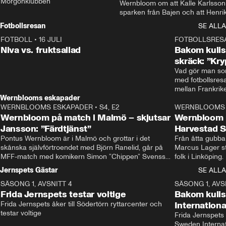
Morgonklubben
Wernbloom om att Kalle Karlsson 
sparken från Bajen och att Henrik
Rydström tar över
Fotbollsresan
SE ALLA
FOTBOLL
•
16 JULI
0:44
FOTBOLLSRES
Niva vs. fruktsallad
Bakom kulis
skräck: ”Kry
Vad gör man som
med fotbollsres
Wernblooms eskapader
WERNBLOOMS ESKAPADER
•
S4, E2
38:23
WERNBLOOMS 
Wernbloom på match i Malmö – skjutsar
Wernbloom 
Jansson: ”Färdtjänst”
Harvestad 
Pontus Wernbloom är i Malmö och grottar i det 
Från åtta gubbar 
skånska självförtroendet med Björn Ranelid, går på 
Marcus Lager sta
MFF-match med komikern Simon ”Chippen” Svensson 
folk i Linköping
och hjälper skadade stjärnbacken Pontus Jansson 
och Wernbloom kl
Jernspets Gästar
SE ALLA
hem. 
SÄSONG 1, AVSNITT 4
13:37
SÄSONG 1, AVS
Frida Jernspets testar voltige
Bakom kuli
Frida Jernspets åker till Södertörn ryttarcenter och 
Internation
testar voltige
Frida Jernspets 
Sweden Interna