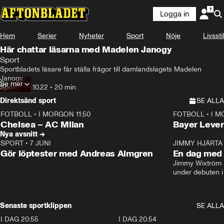
Logga in
Hem
Serier
Nyheter
Sport
Nöje
Livsstil
Här chattar läsarna med Madelen Janogy
Sport
Sportbladets läsare får ställa frågor till damlandslagets Madelen 
Janogy.
Se mer
Sport
•
05.10.22
•
20 min
Direktsänd sport
SE ALLA
FOTBOLL
•
I MORGON 11:50
FOTBOLL
•
I M
Plus
Plus
Chelsea – AC Milan
Bayer Lever
Nya avsnitt →
SPORT
•
7 JUNI
16:36
JIMMY HJÄRTA
Gör löptester med Andreas Almgren
En dag med 
Jimmy Wixtröm 
under debuten i
Senaste sportklippen
SE ALLA
I DAG 20:55
0:29
I DAG 20:54