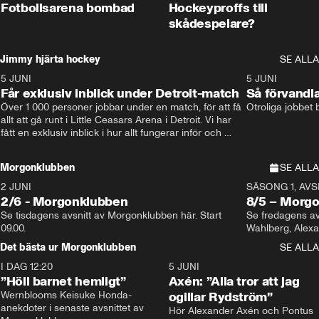
Fotbollsarena bombad
Hockeyproffs till
skådespelare?
Jimmy hjärta hockey
SE ALLA
5 JUNI
11:14
5 JUNI
Får exklusiv inblick under Detroit-match
Så förvandl
Över 1 000 personer jobbar under en match, för att få 
Otroliga jobbet
allt att gå runt i Little Ceasars Arena i Detroit. Vi har 
fått en exklusiv inblick i hur allt fungerar inför och 
under match i världens bästa hockeyliga
Morgonklubben
SE ALLA
2 JUNI
SÄSONG 1, AVSN
2/6 - Morgonklubben
8/5 – Morg
Se tisdagens avsnitt av Morgonklubben här. Start 
Se fredagens av
09.00. 
Det bästa ur Morgonklubben
SE ALLA
I DAG 12:20
1:14
5 JUNI
”Höll barnet hemligt”
Axén: ”Alla tror att jag
Wernblooms Keisuke Honda-
ogillar Rydström”
anekdoter i senaste avsnittet av 
Hör Alexander Axén och Pontus 