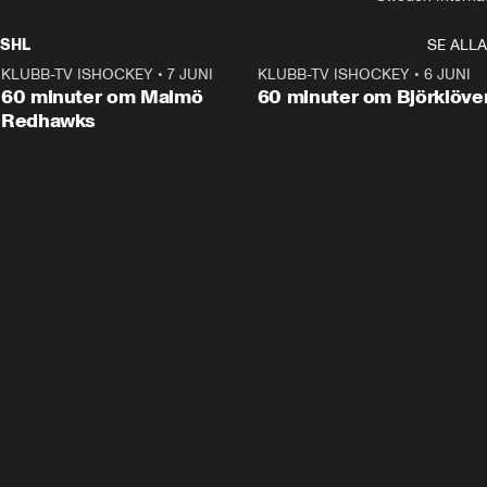
SHL
SE ALLA
KLUBB-TV ISHOCKEY
•
7 JUNI
1:02:53
KLUBB-TV ISHOCKEY
•
6 JUNI
1:0
Plus
60 minuter om Malmö
60 minuter om Björklöve
Redhawks