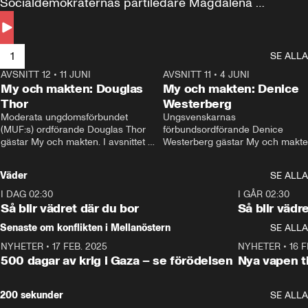
Socialdemokraternas partiledare Magdalena 
Andersson till svars.
1
SE ALLA
AVSNITT 12
•
11 JUNI
26:27
AVSNITT 11
•
4 JUNI
2
My och makten: Douglas
My och makten: Denice
Thor
Westerberg
Moderata ungdomsförbundet 
Ungsvenskarnas 
(MUF:s) ordförande Douglas Thor 
förbundsordförande Denice 
gästar My och makten. I avsnittet 
Westerberg gästar My och makten.
diskuteras tonårsutvisningarna och 
avsnittet diskuteras migrationsfrå
hur Moderaterna ska locka väljare till 
och hur SD ska locka kvinnliga 
Väder
SE ALLA
valet i höst. 
väljare. 
I DAG 02:30
1:06
I GÅR 02:30
Så blir vädret där du bor
Så blir vädr
Senaste om konflikten i Mellanöstern
SE ALLA
NYHETER
•
17 FEB. 2025
0:45
NYHETER
•
16 F
500 dagar av krig i Gaza – se förödelsen
Nya vapen ti
200 sekunder
SE ALLA