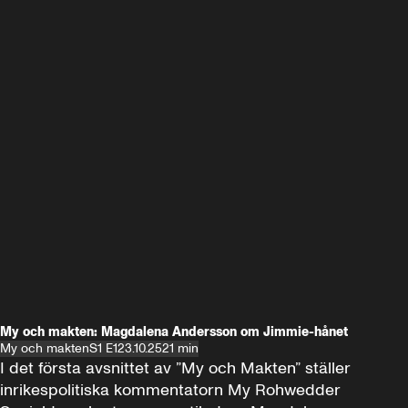
My och makten: Magdalena Andersson om Jimmie-hånet
My och makten
S1 E1
23.10.25
21 min
I det första avsnittet av ”My och Makten” ställer 
inrikespolitiska kommentatorn My Rohwedder 