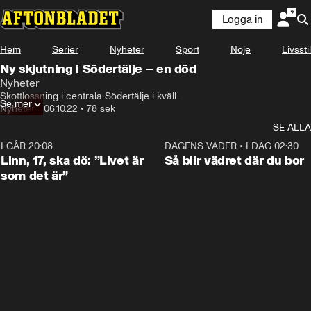
Logga in
Hem
Serier
Nyheter
Sport
Nöje
Livsstil
Ny skjutning i Södertälje – en död
Nyheter
Skottlossning i centrala Södertälje i kväll.
Se mer
Nyheter
•
06.10.22
•
78 sek
SE ALLA
I GÅR 20:08
4:36
DAGENS VÄDER
•
I DAG 02:30
Linn, 17, ska dö: ”Livet är
Så blir vädret där du bor
som det är”