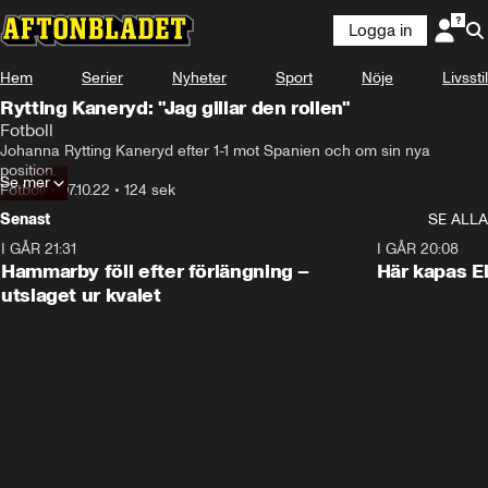
Logga in
Hem
Serier
Nyheter
Sport
Nöje
Livsstil
Rytting Kaneryd: "Jag gillar den rollen"
Fotboll
Johanna Rytting Kaneryd efter 1-1 mot Spanien och om sin nya 
position.
Se mer
Fotboll
•
07.10.22
•
124 sek
Senast
SE ALLA
I GÅR 21:31
1:28
I GÅR 20:08
Hammarby föll efter förlängning –
Här kapas El
utslaget ur kvalet