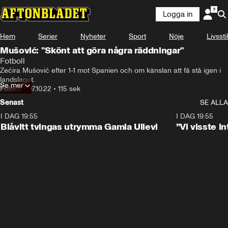
Logga in
Hem
Serier
Nyheter
Sport
Nöje
Livsstil
Mušović: "Skönt att göra några räddningar"
Fotboll
Zećira Mušović efter 1-1 mot Spanien och om känslan att få stå igen i 
landslaget.
Se mer
Fotboll
•
07.10.22
•
115 sek
Senast
SE ALLA
I DAG 19:55
0:29
I DAG 19:55
Blåvitt tvingas utrymma Gamla Ullevi
”Vi visste 