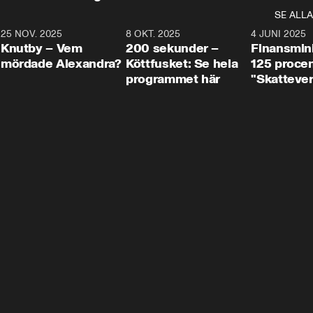
SE ALLA
3
25 NOV. 2025
31:05
8 OKT. 2025
4:29
4 JUNI 2025
Knutby – Vem
200 sekunder –
Finansmin
mördade Alexandra?
Köttfusket: Se hela
125 procent
programmet här
"Skattever
viktig uppg