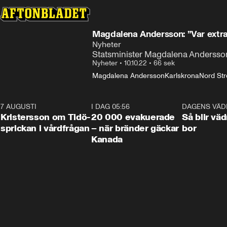
Magdalena Andersson: ”Var ext
Nyheter
Statsminister Magdalena Andersson 
Nyheter
•
10.10.22
•
66 sek
Magdalena Andersson
Karlskrona
Nord St
7 AUGUSTI
0:42
I DAG 05:56
0:38
DAGENS VÄD
Kristersson om Tidö-
20 000 evakuerade
Så blir väd
sprickan i vårdfrågan
– när bränder gäckar
bor
Kanada