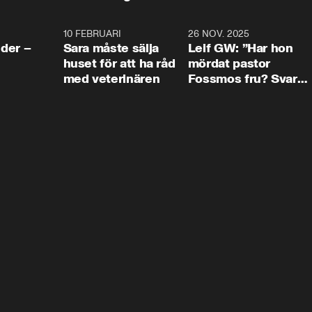
4:24
10 FEBRUARI
4:13
26 NOV. 2025
8:1
der –
Sara måste sälja
Leif GW: ”Har hon
huset för att ha råd
mördat pastor
med veterinären
Fossmos fru? Svar
nej.”