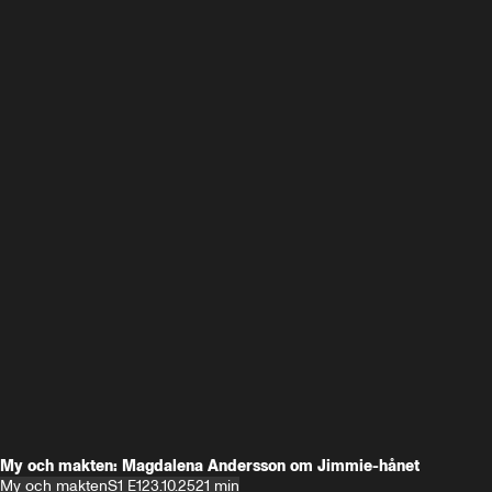
My och makten: Magdalena Andersson om Jimmie-hånet
My och makten
S1 E1
23.10.25
21 min