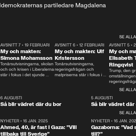
aldemokraternas partiledare Magdalena 
SE ALLA
7
AVSNITT 7
•
19 FEBRUARI
24:30
AVSNITT 6
•
12 FEBRUARI
27:30
AVSNITT 5
•
My och makten:
My och makten: Ulf
My och ma
Simona Mohamsson
Kristersson
Elisabeth
 
Tonårsutvisningarna, skolan 
Tonårsutvisningarna, 
Ringqvist
och och krisen i Liberalerna 
regeringsfrågan och 
Trump, den gr
står i fokus i det sjunde 
matpriserna står i fokus i 
omställningen
avsnittet av ”My och 
det sjätte avsnittet av ”My 
regeringsfråga
makten”. Se när 
och makten”. Se när 
centrum i det 
SE ALLA
Aftonbladets inrikespolitiska 
Aftonbladets inrikespolitiska 
avsnittet av ”
kommentator My 
kommentator My 
6
6 AUGUSTI
1:06
5 AUGUSTI
Makten”. Se nä
Rohwedder ställer 
Rohwedder ställer 
Så blir vädret där du bor
Så blir vädret där
Aftonbladets in
utbildnings- och 
statsminister Ulf Kristersson 
kommentator 
SE ALLA
integrationsminister Simona 
till svars.
Rohwedder stäl
Mohamsson till svars.
Centerpartiets
2
NYHETER
•
16 JAN. 2025
1:01
NYHETER
•
16 JAN. 20
Thand Ring till
Ahmed, 40, är fast i Gaza: ”Vill
Gazaborna: ”Vad s
tillbaka till Sverige”
till?”