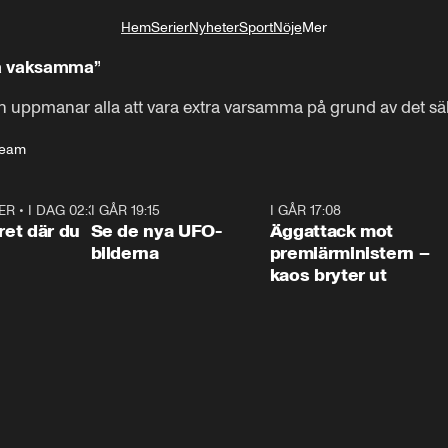
Hem
Serier
Nyheter
Sport
Nöje
Mer
Livsstil
ra vaksamma”
uppmanar alla att vara extra varsamma på grund av det säk
ream
ER
•
I DAG 02:30
1:06
I GÅR 19:15
0:36
I GÅR 17:08
0:3
ret där du
Se de nya UFO-
Äggattack mot
bilderna
premiärministern –
kaos bryter ut