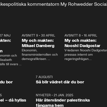
r inrikespolitiska kommentatorn My Rohwedder Soci
27 MAJ
3:51
AVSNITT 9
•
30 APRIL
24:00
AVSNITT 8
•
16 APRIL
25:1
kten:
My och makten:
My och makten:
Mikael Damberg
Nooshi Dadgostar
on
Ekonomin, 
V-ledaren Nooshi Dadgostar
finansministerrollen och 
pressas internt om 
onomin och 
demografikrisen. 
regeringsfrågan.

lisabeth 
Oppositionen ställs till svars 
I Aftonbladets 
ls till svars 
när Socialdemokraternas 
partiledarutfrågning ”My 
stern gästar 
Mikael Damberg gästar My 
och Makten” sätter hon ner 
My och Makten. 
och Makten. 
foten mot kritikerna:

1:06
7 AUGUSTI
1:0
– Vi ställer upp i val. Ska vi 
 du bor
Så blir vädret där du bor
vara med så sitter vi förstås 
25
1:22
NYHETER
•
21 JAN. 2025
0:5
ael – då hyllas
Här återvänder palestinska
fångarna hem