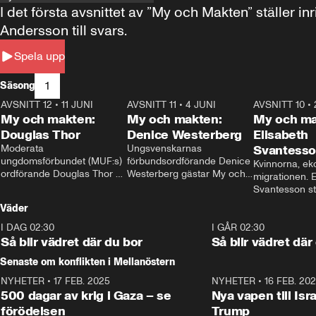
I det första avsnittet av ”My och Makten” ställe
Andersson till svars.
Spela upp
1
Säsong
AVSNITT 12
•
11 JUNI
26:27
AVSNITT 11
•
4 JUNI
23:40
AVSNITT 10
•
My och makten:
My och makten:
My och ma
Douglas Thor
Denice Westerberg
Elisabeth
Moderata 
Ungsvenskarnas 
Svantess
ungdomsförbundet (MUF:s) 
förbundsordförande Denice 
Kvinnorna, ek
ordförande Douglas Thor 
Westerberg gästar My och 
migrationen. E
gästar My och makten. I 
makten. I avsnittet 
Svantesson stäl
avsnittet diskuteras 
diskuteras migrationsfrågan 
när finansmini
Väder
tonårsutvisningarna och hur 
och hur SD ska locka 
Moderaterna ska locka 
kvinnliga väljare. 
I DAG 02:30
1:06
I GÅR 02:30
väljare till valet i höst. 
Så blir vädret där du bor
Så blir vädret där
Senaste om konflikten i Mellanöstern
NYHETER
•
17 FEB. 2025
0:45
NYHETER
•
16 FEB. 20
500 dagar av krig i Gaza – se
Nya vapen till Isr
förödelsen
Trump