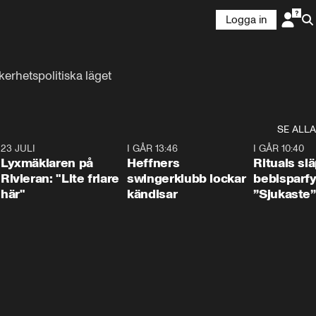
Logga in
erhetspolitiska läget
SE ALLA
7
23 JULI
2:02
I GÅR 13:46
0:55
I GÅR 10:40
Lyxmäklaren på
Heffners
Rituals sl
Rivieran: "Lite friare
swingerklubb lockar
bebisparf
här"
kändisar
”Sjukaste”