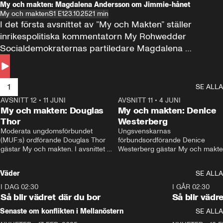
My och makten: Magdalena Andersson om Jimmie-hånet
My och makten
S1 E1
23.10.25
21 min
I det första avsnittet av ”My och Makten” ställer 
inrikespolitiska kommentatorn My Rohwedder 
Socialdemokraternas partiledare Magdalena 
Andersson till svars.
1
SE ALLA
AVSNITT 12
•
11 JUNI
26:27
AVSNITT 11
•
4 JUNI
2
My och makten: Douglas
My och makten: Denice
Thor
Westerberg
Moderata ungdomsförbundet 
Ungsvenskarnas 
(MUF:s) ordförande Douglas Thor 
förbundsordförande Denice 
gästar My och makten. I avsnittet 
Westerberg gästar My och makten.
diskuteras tonårsutvisningarna och 
avsnittet diskuteras migrationsfrå
hur Moderaterna ska locka väljare till 
och hur SD ska locka kvinnliga 
Väder
SE ALLA
valet i höst. 
väljare. 
I DAG 02:30
1:06
I GÅR 02:30
Så blir vädret där du bor
Så blir vädr
Senaste om konflikten i Mellanöstern
SE ALLA