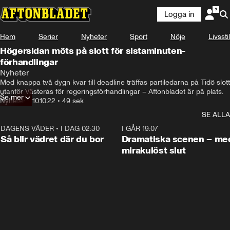
Logga in
Hem
Serier
Nyheter
Sport
Nöje
Livsstil
Högersidan möts på slott för sistaminuten-
förhandlingar
Nyheter
Med knappa två dygn kvar till deadline träffas partiledarna på Tidö slott 
utanför Västerås för regeringsförhandlingar – Aftonbladet är på plats.
Se mer
Nyheter
•
10.10.22
•
49 sek
SE ALLA
DAGENS VÄDER
•
I DAG 02:30
1:06
I GÅR 19:07
Så blir vädret där du bor
Dramatiska scenen – me
mirakulöst slut