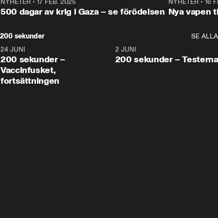
NYHETER
•
17 FEB. 2025
0:45
NYHETER
•
16 F
500 dagar av krig i Gaza – se förödelsen
Nya vapen ti
200 sekunder
SE ALLA
24 JUNI
5:00
2 JUNI
200 sekunder –
200 sekunder – Testern
Vaccinfusket,
fortsättningen