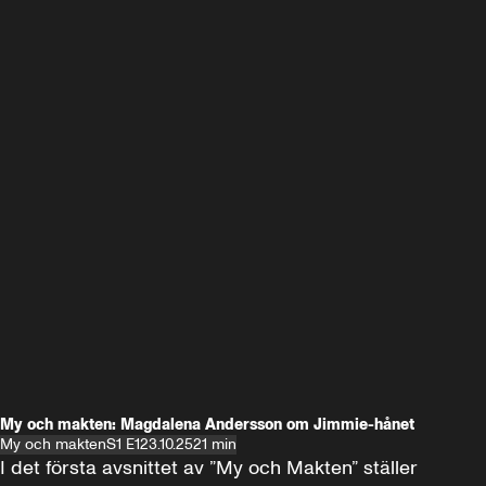
My och makten: Magdalena Andersson om Jimmie-hånet
My och makten
S1 E1
23.10.25
21 min
I det första avsnittet av ”My och Makten” ställer 