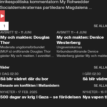
inrikespolitiska kommentatorn My Rohwedder 
Socialdemokraternas partiledare Magdalena 
Andersson till svars.
1
SE ALLA
AVSNITT 12
•
11 JUNI
26:27
AVSNITT 11
•
4 JUNI
2
My och makten: Douglas
My och makten: Denice
Thor
Westerberg
Moderata ungdomsförbundet 
Ungsvenskarnas 
(MUF:s) ordförande Douglas Thor 
förbundsordförande Denice 
gästar My och makten. I avsnittet 
Westerberg gästar My och makten.
diskuteras tonårsutvisningarna och 
avsnittet diskuteras migrationsfrå
hur Moderaterna ska locka väljare till 
och hur SD ska locka kvinnliga 
Väder
SE ALLA
valet i höst. 
väljare. 
I DAG 02:30
1:06
I GÅR 02:30
Så blir vädret där du bor
Så blir vädr
Senaste om konflikten i Mellanöstern
SE ALLA
NYHETER
•
17 FEB. 2025
0:45
NYHETER
•
16 F
500 dagar av krig i Gaza – se förödelsen
Nya vapen ti