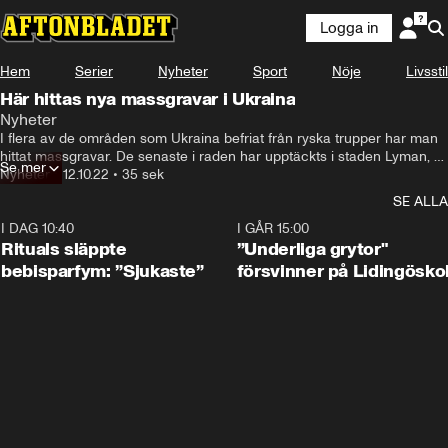
Logga in
Hem
Serier
Nyheter
Sport
Nöje
Livsstil
Här hittas nya massgravar i Ukraina
Nyheter
I flera av de områden som Ukraina befriat från ryska trupper har man 
hittat massgravar. De senaste i raden har upptäckts i staden Lyman, 
Se mer
som ryska styrkor lämnade i början av oktober.
Nyheter
•
12.10.22
•
35 sek
SE ALLA
I DAG 10:40
1:01
I GÅR 15:00
Rituals släppte
”Underliga grytor"
bebisparfym: ”Sjukaste”
försvinner på Lidingösko