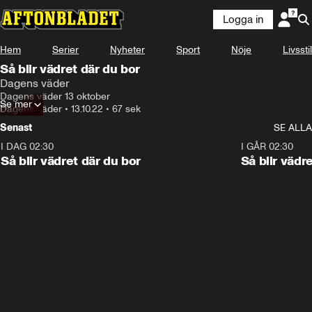
Logga in
Hem
Serier
Nyheter
Sport
Nöje
Livsstil
Så blir vädret där du bor
Dagens väder
Dagens väder 13 oktober
Se mer
Dagens väder
•
13.10.22
•
67 sek
Senast
SE ALLA
I DAG 02:30
1:06
I GÅR 02:30
Så blir vädret där du bor
Så blir vädr