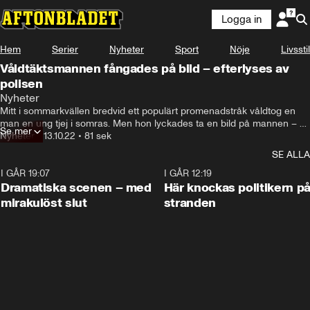
Logga in
Hem
Serier
Nyheter
Sport
Nöje
Livsstil
Våldtäktsmannen fångades på bild – efterlyses av
polisen
Nyheter
Mitt i sommarkvällen bredvid ett populärt promenadstråk våldtog en 
man en ung tjej i somras. Men hon lyckades ta en bild på mannen – 
Se mer
och nu efterlyses han av polisen.
Nyheter
•
13.10.22
•
81 sek
SE ALLA
I GÅR 19:07
0:42
I GÅR 12:19
Dramatiska scenen – med
Här knockas politikern p
mirakulöst slut
stranden