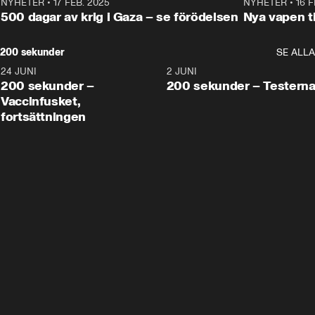
NYHETER
•
17 FEB. 2025
0:45
NYHETER
•
16 F
500 dagar av krig i Gaza – se förödelsen
Nya vapen ti
200 sekunder
SE ALLA
24 JUNI
5:00
2 JUNI
200 sekunder –
200 sekunder – Testern
Vaccinfusket,
fortsättningen