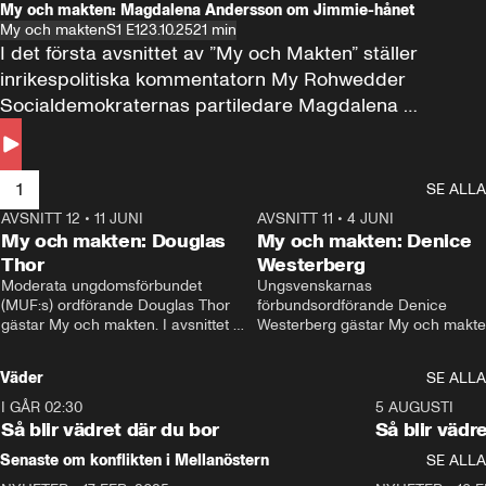
My och makten: Magdalena Andersson om Jimmie-hånet
My och makten
S1 E1
23.10.25
21 min
I det första avsnittet av ”My och Makten” ställer 
inrikespolitiska kommentatorn My Rohwedder 
Socialdemokraternas partiledare Magdalena 
Andersson till svars.
1
SE ALLA
AVSNITT 12
•
11 JUNI
26:27
AVSNITT 11
•
4 JUNI
2
My och makten: Douglas
My och makten: Denice
Thor
Westerberg
Moderata ungdomsförbundet 
Ungsvenskarnas 
(MUF:s) ordförande Douglas Thor 
förbundsordförande Denice 
gästar My och makten. I avsnittet 
Westerberg gästar My och makten.
diskuteras tonårsutvisningarna och 
avsnittet diskuteras migrationsfrå
hur Moderaterna ska locka väljare till 
och hur SD ska locka kvinnliga 
Väder
SE ALLA
valet i höst. 
väljare. 
I GÅR 02:30
1:06
5 AUGUSTI
Så blir vädret där du bor
Så blir vädr
Senaste om konflikten i Mellanöstern
SE ALLA