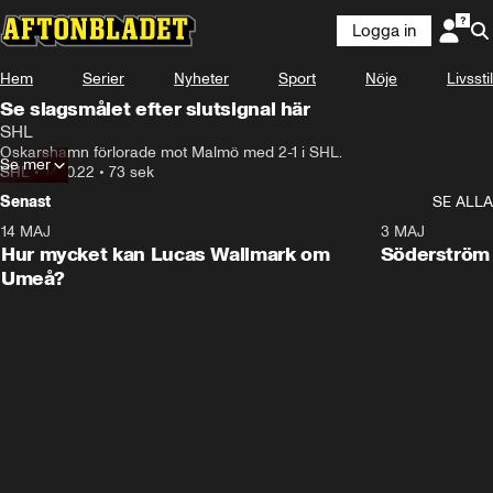
Logga in
Hem
Serier
Nyheter
Sport
Nöje
Livsstil
Se slagsmålet efter slutsignal här
SHL
Oskarshamn förlorade mot Malmö med 2-1 i SHL.
Se mer
SHL
•
14.10.22
•
73 sek
Senast
SE ALLA
14 MAJ
1:18
3 MAJ
Plus
Hur mycket kan Lucas Wallmark om
Söderström
Umeå?