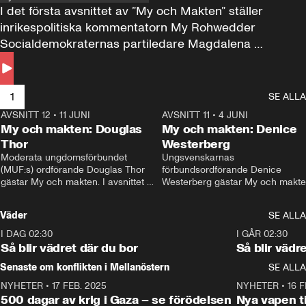
I det första avsnittet av ”My och Makten” ställer 
inrikespolitiska kommentatorn My Rohwedder 
Socialdemokraternas partiledare Magdalena 
Andersson till svars.
1
SE ALLA
AVSNITT 12
•
11 JUNI
26:27
AVSNITT 11
•
4 JUNI
2
My och makten: Douglas
My och makten: Denice
Thor
Westerberg
Moderata ungdomsförbundet 
Ungsvenskarnas 
(MUF:s) ordförande Douglas Thor 
förbundsordförande Denice 
gästar My och makten. I avsnittet 
Westerberg gästar My och makten.
diskuteras tonårsutvisningarna och 
avsnittet diskuteras migrationsfrå
hur Moderaterna ska locka väljare till 
och hur SD ska locka kvinnliga 
Väder
SE ALLA
valet i höst. 
väljare. 
I DAG 02:30
1:06
I GÅR 02:30
Så blir vädret där du bor
Så blir vädr
Senaste om konflikten i Mellanöstern
SE ALLA
NYHETER
•
17 FEB. 2025
0:45
NYHETER
•
16 F
500 dagar av krig i Gaza – se förödelsen
Nya vapen ti