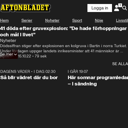
Logga in
Hem
Serier
Nyheter
Sport
Nöje
Livsstil
41 döda efter gruvexplosion: ”De hade förhoppningar
och mål i livet”
Nyheter
Dödssiffran stiger efter explosionen en kolgruva i Bartin i norra Turkiet. 
Under lördagen uppger landets inrikesminister att 41 människor är 
Se mer
bekräftat döda, skriver VG.

Nyheter
•
15.10.22
•
79 sek
Olyckan inträffade under fredagen på 300 meters djup.
SE ALLA
DAGENS VÄDER
•
I DAG 02:30
1:06
I GÅR 19:07
Så blir vädret där du bor
Här somnar programleda
– i sändning