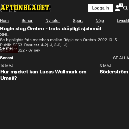
Logga in
Hem
Serier
Nyheter
Sport
Nöje
Livsstil
Rögle slog Örebro - trots dråpligt självmål
SHL
Se highlights från matchen mellan Rögle och Örebro. 2022-10-15. 
Publik: 5853. Resultat: 4-2(1-1, 2-0, 1-1)
Se mer
SHL
•
15.10.22
•
87 sek
Senast
SE ALLA
14 MAJ
1:18
3 MAJ
Plus
Hur mycket kan Lucas Wallmark om
Söderström
Umeå?