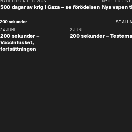
NYHETER
•
17 FEB. 2025
0:45
NYHETER
•
16 F
500 dagar av krig i Gaza – se förödelsen
Nya vapen ti
200 sekunder
SE ALLA
24 JUNI
5:00
2 JUNI
200 sekunder –
200 sekunder – Testern
Vaccinfusket,
fortsättningen