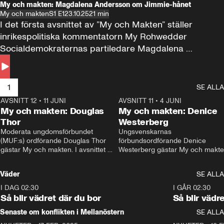
My och makten: Magdalena Andersson om Jimmie-hånet
My och makten
S1 E1
23.10.25
21 min
I det första avsnittet av ”My och Makten” ställer 
inrikespolitiska kommentatorn My Rohwedder 
Socialdemokraternas partiledare Magdalena 
Andersson till svars.
1
SE ALLA
AVSNITT 12
•
11 JUNI
26:27
AVSNITT 11
•
4 JUNI
2
My och makten: Douglas
My och makten: Denice
Thor
Westerberg
Moderata ungdomsförbundet 
Ungsvenskarnas 
(MUF:s) ordförande Douglas Thor 
förbundsordförande Denice 
gästar My och makten. I avsnittet 
Westerberg gästar My och makten.
diskuteras tonårsutvisningarna och 
avsnittet diskuteras migrationsfrå
hur Moderaterna ska locka väljare till 
och hur SD ska locka kvinnliga 
Väder
SE ALLA
valet i höst. 
väljare. 
I DAG 02:30
1:06
I GÅR 02:30
Så blir vädret där du bor
Så blir vädr
Senaste om konflikten i Mellanöstern
SE ALLA