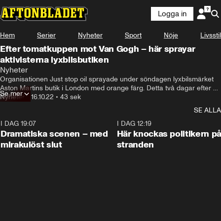
Logga in
Hem
Serier
Nyheter
Sport
Nöje
Livsstil
Efter tomatkuppen mot Van Gogh – här sprayar
aktivisterna lyxbilsbutiken
Nyheter
Organisationen Just stop oil sprayade under söndagen lyxbilsmärket 
Aston Martins butik i London med orange färg. Detta två dagar efter att 
Se mer
samma grupp kastat tomatsoppa på Van Goghs berömda 
Nyheter
•
16.10.22
•
43 sek
solrosmålning på National Gallery.
SE ALLA
I DAG 19:07
0:42
I DAG 12:19
Dramatiska scenen – med
Här knockas politikern p
mirakulöst slut
stranden