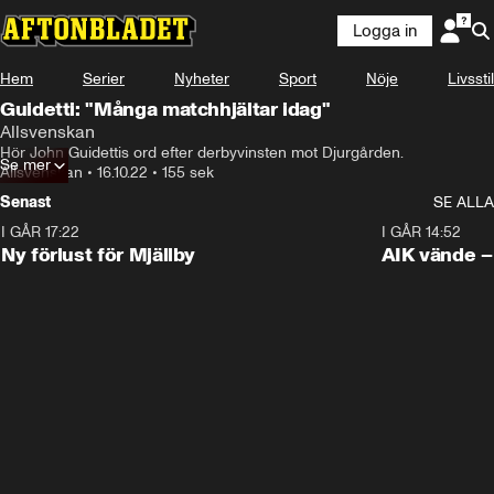
Logga in
Hem
Serier
Nyheter
Sport
Nöje
Livsstil
Guidetti: "Många matchhjältar idag"
Allsvenskan
Hör John Guidettis ord efter derbyvinsten mot Djurgården.
Se mer
Allsvenskan
•
16.10.22
•
155 sek
Senast
SE ALLA
I GÅR 17:22
0:37
I GÅR 14:52
Ny förlust för Mjällby
AIK vände – 