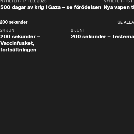
NYHETER
•
17 FEB. 2025
0:45
NYHETER
•
16 F
500 dagar av krig i Gaza – se förödelsen
Nya vapen ti
200 sekunder
SE ALLA
24 JUNI
5:00
2 JUNI
200 sekunder –
200 sekunder – Testern
Vaccinfusket,
fortsättningen