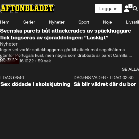
Logga in
Hem
Serier
Nyheter
Sport
Nöje
Livsstil
Svenska parets båt attackerades av späckhuggare –
fick bogseras av sjöräddningen: ”Läskigt”
Nyheter
Ingen vet varför späckhuggarna går till attack mot segelbåtarna 
utanför Portugals kust, men några som drabbats är paret Camilla 
Se mer
Scahn och Magnus Brodén. Hör de berätta om upplevelsen.
Nyheter
•
16.10.22
•
59 sek
SE ALLA
I DAG 06:40
0:35
DAGENS VÄDER
•
I DAG 02:30
Sex dödade i skolskjutning
Så blir vädret där du bor