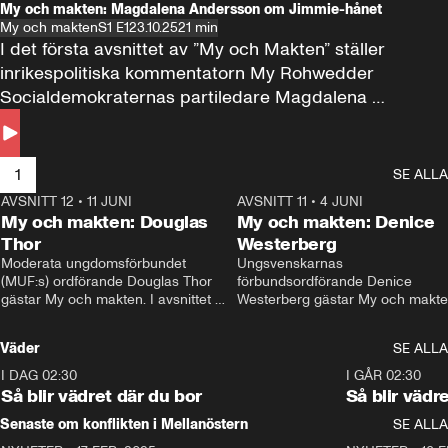
My och makten: Magdalena Andersson om Jimmie-hånet
My och makten
S1 E1
23.10.25
21 min
I det första avsnittet av ”My och Makten” ställer 
inrikespolitiska kommentatorn My Rohwedder 
Socialdemokraternas partiledare Magdalena 
Andersson till svars.
1
SE ALLA
AVSNITT 12
•
11 JUNI
26:27
AVSNITT 11
•
4 JUNI
2
My och makten: Douglas
My och makten: Denice
Thor
Westerberg
Moderata ungdomsförbundet 
Ungsvenskarnas 
(MUF:s) ordförande Douglas Thor 
förbundsordförande Denice 
gästar My och makten. I avsnittet 
Westerberg gästar My och makten.
diskuteras tonårsutvisningarna och 
avsnittet diskuteras migrationsfrå
hur Moderaterna ska locka väljare till 
och hur SD ska locka kvinnliga 
Väder
SE ALLA
valet i höst. 
väljare. 
I DAG 02:30
1:06
I GÅR 02:30
Så blir vädret där du bor
Så blir vädr
Senaste om konflikten i Mellanöstern
SE ALLA