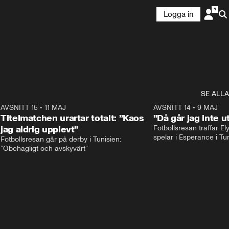
Logga in
SE ALLA
1
AVSNITT 15
•
11 MAJ
59:17
AVSNITT 14
•
9 MAJ
Titelmatchen urartar totalt: ”Kaos
”Då går jag inte u
jag aldrig upplevt”
Fotbollsresan träffar E
Fotbollsresan går på derby i Tunisien: 
”Obehagligt och avskyvärt”