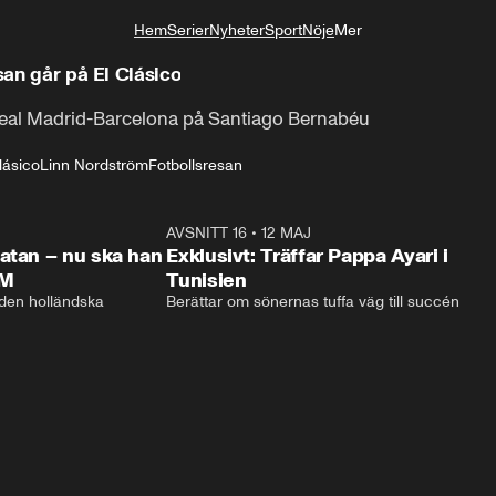
Hem
Serier
Nyheter
Sport
Nöje
Mer
Livsstil
san går på El Clásico
Real Madrid-Barcelona på Santiago Bernabéu
lásico
Linn Nordström
Fotbollsresan
1:01:08
AVSNITT 16
•
12 MAJ
48:5
atan – nu ska han
Exklusivt: Träffar Pappa Ayari i
VM
Tunisien
 den holländska 
Berättar om sönernas tuffa väg till succén