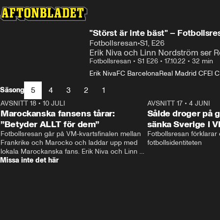
"Störst är inte bäst" – Fotbollsre
Fotbollsresan
•
S1, E26
Erik Niva och Linn Nordström ser 
Fotbollsresan
•
S1 E26
•
17.10.22
•
32 min
Erik Niva
FC Barcelona
Real Madrid CF
El C
5
4
3
2
1
Säsong
AVSNITT 18
•
10 JULI
34:17
AVSNITT 17
•
4 JUNI
Marockanska fansens tårar:
Sålde droger på g
”Betyder ALLT för dem”
sänka Sverige i 
Fotbollsresan går på VM-kvartsfinalen mellan 
Fotbollsresan förklarar
Frankrike och Marocko och laddar upp med 
fotbollsidentiteten
lokala Marockanska fans. Erik Niva och Linn 
Missa inte det här
Nordström möts av stimmig frukost, tutande 
kycklingar och taxibil från Casablanca. 