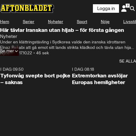
Logga in
Hem
Serier
Nyheter
Sport
Nöje
Livsstil
Här tävlar iranskan utan hijab – för första gången
Nyheter
Under en klättringstävling i Sydkorea valde den iranska idrottaren 
Elnaz Rekabi att gå emot sitt lands strikta klädkod och tävla utan hijab. 
Se mer
Nu hyllas hon på sociala medier för sin aktion.
Nyheter
•
17.10.22
•
46 sek
SE ALLA
I DAG 09:50
0:53
I DAG 08:18
Tyfonvåg svepte bort pojke
Extremtorkan avslöjar
– saknas
Europas hemligheter