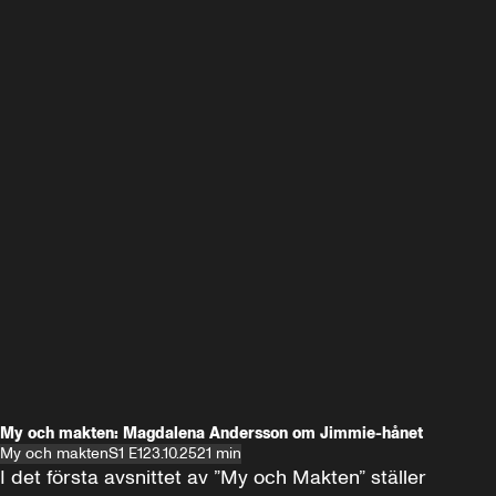
My och makten: Magdalena Andersson om Jimmie-hånet
My och makten
S1 E1
23.10.25
21 min
I det första avsnittet av ”My och Makten” ställer 