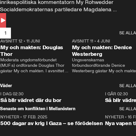
inrikespolitiska kommentatorn My Rohwedder 
Socialdemokraternas partiledare Magdalena 
Andersson till svars.
1
SE ALLA
AVSNITT 12
•
11 JUNI
26:27
AVSNITT 11
•
4 JUNI
2
My och makten: Douglas
My och makten: Denice
Thor
Westerberg
Moderata ungdomsförbundet 
Ungsvenskarnas 
(MUF:s) ordförande Douglas Thor 
förbundsordförande Denice 
gästar My och makten. I avsnittet 
Westerberg gästar My och makten.
diskuteras tonårsutvisningarna och 
avsnittet diskuteras migrationsfrå
hur Moderaterna ska locka väljare till 
och hur SD ska locka kvinnliga 
Väder
SE ALLA
valet i höst. 
väljare. 
I DAG 02:30
1:06
I GÅR 02:30
Så blir vädret där du bor
Så blir vädr
Senaste om konflikten i Mellanöstern
SE ALLA
NYHETER
•
17 FEB. 2025
0:45
NYHETER
•
16 F
500 dagar av krig i Gaza – se förödelsen
Nya vapen ti