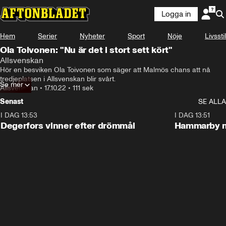
Logga in
Hem
Serier
Nyheter
Sport
Nöje
Livsstil
Ola Toivonen: "Nu är det i stort sett kört"
Allsvenskan
Hör en besviken Ola Toivonen som säger att Malmös chans att nå 
tredjeplatsen i Allsvenskan blir svårt.
Se mer
Allsvenskan
•
17.10.22
•
111 sek
Senast
SE ALLA
I DAG 13:53
1:44
I DAG 13:51
Degerfors vinner efter drömmål
Hammarby n