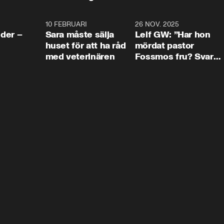
4:24
10 FEBRUARI
4:13
26 NOV. 2025
8:1
der –
Sara måste sälja
Leif GW: ”Har hon
huset för att ha råd
mördat pastor
med veterinären
Fossmos fru? Svar
nej.”