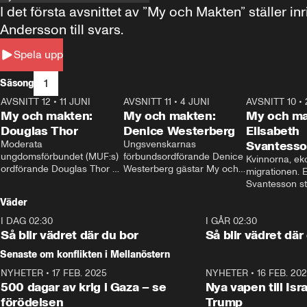
I det första avsnittet av ”My och Makten” ställe
Andersson till svars.
Spela upp
1
Säsong
AVSNITT 12
•
11 JUNI
26:27
AVSNITT 11
•
4 JUNI
23:40
AVSNITT 10
•
My och makten:
My och makten:
My och ma
Douglas Thor
Denice Westerberg
Elisabeth
Moderata 
Ungsvenskarnas 
Svantess
ungdomsförbundet (MUF:s) 
förbundsordförande Denice 
Kvinnorna, ek
ordförande Douglas Thor 
Westerberg gästar My och 
migrationen. E
gästar My och makten. I 
makten. I avsnittet 
Svantesson stäl
avsnittet diskuteras 
diskuteras migrationsfrågan 
när finansmini
Väder
tonårsutvisningarna och hur 
och hur SD ska locka 
Moderaterna ska locka 
kvinnliga väljare. 
I DAG 02:30
1:06
I GÅR 02:30
väljare till valet i höst. 
Så blir vädret där du bor
Så blir vädret där
Senaste om konflikten i Mellanöstern
NYHETER
•
17 FEB. 2025
0:45
NYHETER
•
16 FEB. 20
500 dagar av krig i Gaza – se
Nya vapen till Isr
förödelsen
Trump