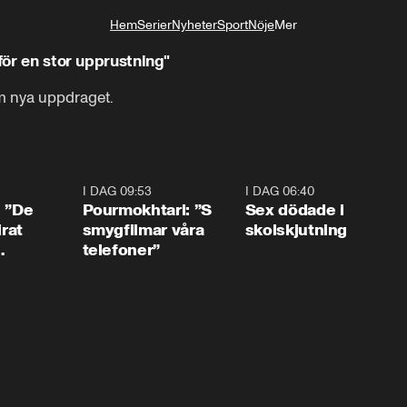
Hem
Serier
Nyheter
Sport
Nöje
Mer
Livsstil
tern: "Vi står inför en stor upprustning"
m nya uppdraget.
1:54
I DAG 09:53
1:36
I DAG 06:40
0:4
: ”De
Pourmokhtari: ”S
Sex dödade i
irat
smygfilmar våra
skolskjutning
telefoner”
ns”