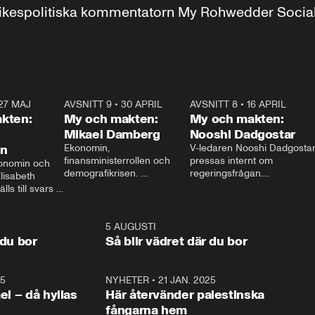
r inrikespolitiska kommentatorn My Rohwedder Soci
27 MAJ
3:51
AVSNITT 9
•
30 APRIL
24:00
AVSNITT 8
•
16 APRIL
25:1
kten:
My och makten:
My och makten:
Mikael Damberg
Nooshi Dadgostar
on
Ekonomin, 
V-ledaren Nooshi Dadgostar
finansministerrollen och 
pressas internt om 
onomin och 
demografikrisen. 
regeringsfrågan.

lisabeth 
Oppositionen ställs till svars 
I Aftonbladets 
ls till svars 
när Socialdemokraternas 
partiledarutfrågning ”My 
stern gästar 
Mikael Damberg gästar My 
och Makten” sätter hon ner 
My och Makten. 
och Makten. 
foten mot kritikerna:

1:06
5 AUGUSTI
1:0
– Vi ställer upp i val. Ska vi 
 du bor
Så blir vädret där du bor
vara med så sitter vi förstås 
25
1:22
NYHETER
•
21 JAN. 2025
0:5
ael – då hyllas
Här återvänder palestinska
fångarna hem