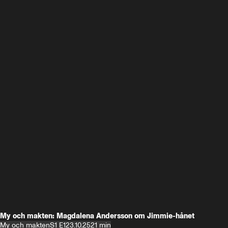
My och makten: Magdalena Andersson om Jimmie-hånet
My och makten
S1 E1
23.10.25
21 min