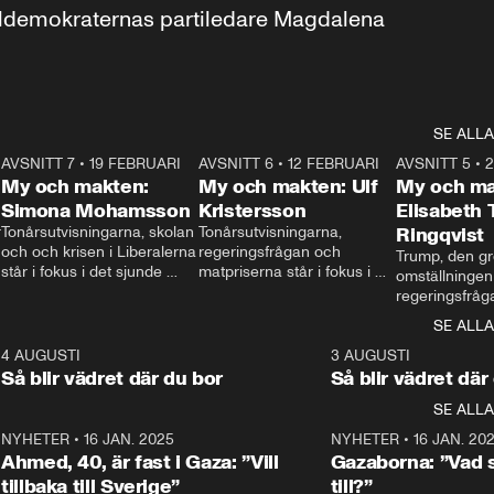
aldemokraternas partiledare Magdalena 
SE ALLA
7
AVSNITT 7
•
19 FEBRUARI
24:30
AVSNITT 6
•
12 FEBRUARI
27:30
AVSNITT 5
•
My och makten:
My och makten: Ulf
My och ma
Simona Mohamsson
Kristersson
Elisabeth
 
Tonårsutvisningarna, skolan 
Tonårsutvisningarna, 
Ringqvist
och och krisen i Liberalerna 
regeringsfrågan och 
Trump, den gr
står i fokus i det sjunde 
matpriserna står i fokus i 
omställningen
avsnittet av ”My och 
det sjätte avsnittet av ”My 
regeringsfråga
makten”. Se när 
och makten”. Se när 
centrum i det 
SE ALLA
Aftonbladets inrikespolitiska 
Aftonbladets inrikespolitiska 
avsnittet av ”
kommentator My 
kommentator My 
6
4 AUGUSTI
1:06
3 AUGUSTI
Makten”. Se nä
Rohwedder ställer 
Rohwedder ställer 
Så blir vädret där du bor
Så blir vädret där
Aftonbladets in
utbildnings- och 
statsminister Ulf Kristersson 
kommentator 
SE ALLA
integrationsminister Simona 
till svars.
Rohwedder stäl
Mohamsson till svars.
Centerpartiets
2
NYHETER
•
16 JAN. 2025
1:01
NYHETER
•
16 JAN. 20
Thand Ring till
Ahmed, 40, är fast i Gaza: ”Vill
Gazaborna: ”Vad s
tillbaka till Sverige”
till?”