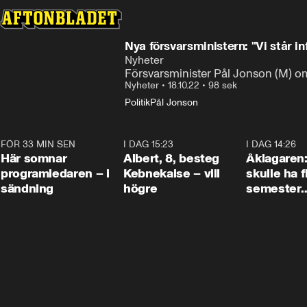
Nya försvarsminis
Nyheter
Försvarsminister Pål Jonson (M) o
Nyheter
•
18.10.22
•
98 sek
Politik
Pål Jonson
FÖR 33 MIN SEN
0:45
I DAG 15:23
0:54
I DAG 14:26
Här somnar
Albert, 8, besteg
Åklagaren
programledaren – i
Kebnekaise – vill
skulle ha f
sändning
högre
semester
tillsamma