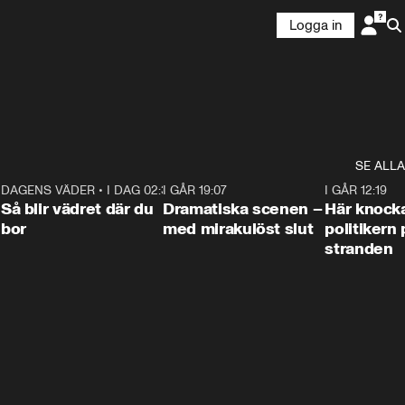
Logga in
SE ALLA
7
DAGENS VÄDER
•
I DAG 02:30
1:06
I GÅR 19:07
0:42
I GÅR 12:19
Så blir vädret där du
Dramatiska scenen –
Här knock
bor
med mirakulöst slut
politikern 
stranden