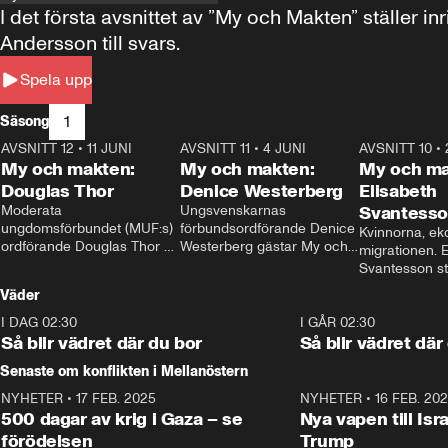
I det första avsnittet av ”My och Makten” ställe
Andersson till svars.
Spela upp
1
Säsong
AVSNITT 12
•
11 JUNI
26:27
AVSNITT 11
•
4 JUNI
23:40
AVSNITT 10
•
My och makten:
My och makten:
My och ma
Douglas Thor
Denice Westerberg
Elisabeth
Moderata 
Ungsvenskarnas 
Svantess
ungdomsförbundet (MUF:s) 
förbundsordförande Denice 
Kvinnorna, ek
ordförande Douglas Thor 
Westerberg gästar My och 
migrationen. E
gästar My och makten. I 
makten. I avsnittet 
Svantesson stäl
avsnittet diskuteras 
diskuteras migrationsfrågan 
när finansmini
Väder
tonårsutvisningarna och hur 
och hur SD ska locka 
Moderaterna ska locka 
kvinnliga väljare. 
I DAG 02:30
1:06
I GÅR 02:30
väljare till valet i höst. 
Så blir vädret där du bor
Så blir vädret där
Senaste om konflikten i Mellanöstern
NYHETER
•
17 FEB. 2025
0:45
NYHETER
•
16 FEB. 20
500 dagar av krig i Gaza – se
Nya vapen till Isr
förödelsen
Trump