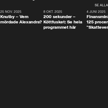
SE ALLA
3
25 NOV. 2025
31:05
8 OKT. 2025
4:29
4 JUNI 2025
Knutby – Vem
200 sekunder –
Finansmin
mördade Alexandra?
Köttfusket: Se hela
125 procent
programmet här
"Skattever
viktig uppg