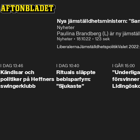
Nya jämställdhetsministern: "Sam
Nyheter
Paulina Brandberg (L) är ny jämställ
Nyheter
•
18.10.22
•
123 sek
Liberalerna
Jämställdhetspolitik
Valet 2022
I DAG 13:46
0:55
I DAG 10:40
1:01
I GÅR 15:00
Kändisar och
Rituals släppte
”Underliga
politiker på Heffners
bebisparfym:
försvinner
swingerklubb
”Sjukaste”
Lidingösko