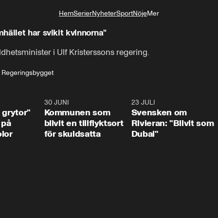
Hem
Serier
Nyheter
Sport
Nöje
Mer
Livsstil
hället har svikit kvinnorna"
dhetsminister i Ulf Kristerssons regering.
: Regeringsbygget
1:07
30 JUNI
1:24
23 JULI
1:4
 grytor"
Kommunen som
Svensken om
 på
blivit en tillflyktsort
Rivieran: "Blivit som
lor
för skuldsatta
Dubai"