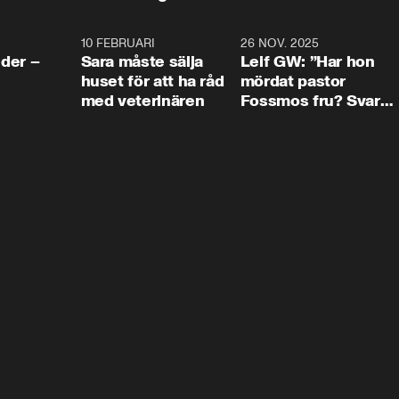
4:24
10 FEBRUARI
4:13
26 NOV. 2025
8:1
der –
Sara måste sälja
Leif GW: ”Har hon
huset för att ha råd
mördat pastor
med veterinären
Fossmos fru? Svar
nej.”