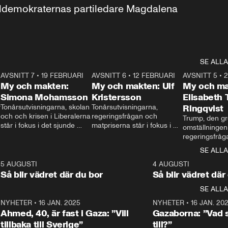
aldemokraternas partiledare Magdalena 
SE ALLA
7
AVSNITT 7
•
19 FEBRUARI
24:30
AVSNITT 6
•
12 FEBRUARI
27:30
AVSNITT 5
•
My och makten:
My och makten: Ulf
My och ma
Simona Mohamsson
Kristersson
Elisabeth
 
Tonårsutvisningarna, skolan 
Tonårsutvisningarna, 
Ringqvist
och och krisen i Liberalerna 
regeringsfrågan och 
Trump, den gr
står i fokus i det sjunde 
matpriserna står i fokus i 
omställningen
avsnittet av ”My och 
det sjätte avsnittet av ”My 
regeringsfråga
makten”. Se när 
och makten”. Se när 
centrum i det 
SE ALLA
Aftonbladets inrikespolitiska 
Aftonbladets inrikespolitiska 
avsnittet av ”
kommentator My 
kommentator My 
6
5 AUGUSTI
1:06
4 AUGUSTI
Makten”. Se nä
Rohwedder ställer 
Rohwedder ställer 
Så blir vädret där du bor
Så blir vädret där
Aftonbladets in
utbildnings- och 
statsminister Ulf Kristersson 
kommentator 
SE ALLA
integrationsminister Simona 
till svars.
Rohwedder stäl
Mohamsson till svars.
Centerpartiets
2
NYHETER
•
16 JAN. 2025
1:01
NYHETER
•
16 JAN. 20
Thand Ring till
Ahmed, 40, är fast i Gaza: ”Vill
Gazaborna: ”Vad s
tillbaka till Sverige”
till?”