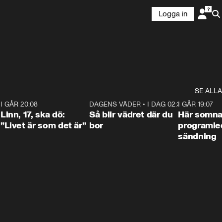
Logga in
SE ALLA
2
I GÅR 20:08
4:36
DAGENS VÄDER
•
I DAG 02:30
1:06
I GÅR 19:07
Linn, 17, ska dö:
Så blir vädret där du
Här somna
”Livet är som det är”
bor
programled
sändning