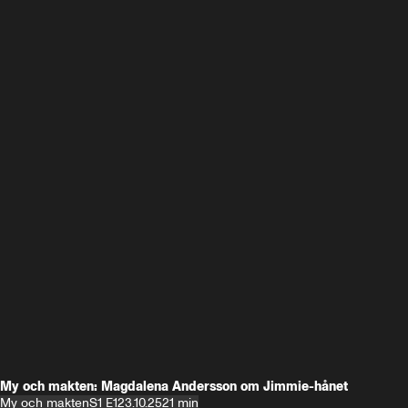
My och makten: Magdalena Andersson om Jimmie-hånet
My och makten
S1 E1
23.10.25
21 min