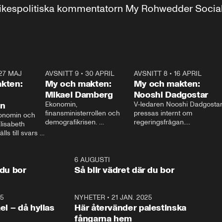
r inrikespolitiska kommentatorn My Rohwedder Soci
27 MAJ
3:51
AVSNITT 9
•
30 APRIL
24:00
AVSNITT 8
•
16 APRIL
25:1
kten:
My och makten:
My och makten:
Mikael Damberg
Nooshi Dadgostar
on
Ekonomin, 
V-ledaren Nooshi Dadgostar
finansministerrollen och 
pressas internt om 
onomin och 
demografikrisen. 
regeringsfrågan.

lisabeth 
Oppositionen ställs till svars 
I Aftonbladets 
ls till svars 
när Socialdemokraternas 
partiledarutfrågning ”My 
stern gästar 
Mikael Damberg gästar My 
och Makten” sätter hon ner 
My och Makten. 
och Makten. 
foten mot kritikerna:

1:06
6 AUGUSTI
1:0
– Vi ställer upp i val. Ska vi 
 du bor
Så blir vädret där du bor
vara med så sitter vi förstås 
25
1:22
NYHETER
•
21 JAN. 2025
0:5
ael – då hyllas
Här återvänder palestinska
fångarna hem