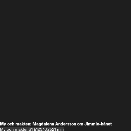
My och makten: Magdalena Andersson om Jimmie-hånet
My och makten
S1 E1
23.10.25
21 min