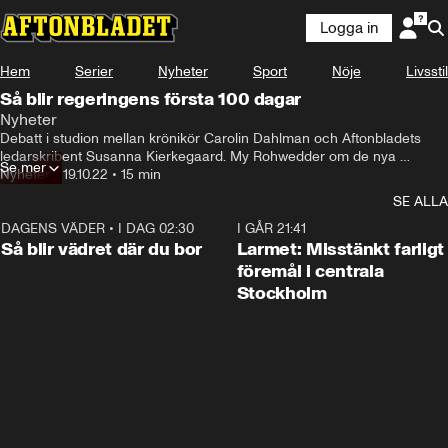
Logga in
Hem
Serier
Nyheter
Sport
Nöje
Livsstil
Så blir regeringens första 100 dagar
Nyheter
Debatt i studion mellan krönikör Carolin Dahlman och Aftonbladets 
ledarskribent Susanna Kierkegaard. My Rohwedder om de nya 
Se mer
ministrarna.
Nyheter
•
19.10.22
•
15 min
SE ALLA
DAGENS VÄDER
•
I DAG 02:30
1:06
I GÅR 21:41
Så blir vädret där du bor
Larmet: Misstänkt farligt
föremål i centrala
Stockholm