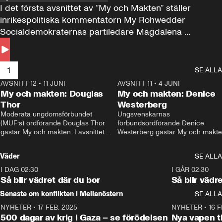
I det första avsnittet av ”My och Makten” ställer 
inrikespolitiska kommentatorn My Rohwedder 
Socialdemokraternas partiledare Magdalena 
Andersson till svars.
1
SE ALLA
AVSNITT 12
•
11 JUNI
26:27
AVSNITT 11
•
4 JUNI
2
My och makten: Douglas
My och makten: Denice
Thor
Westerberg
Moderata ungdomsförbundet 
Ungsvenskarnas 
(MUF:s) ordförande Douglas Thor 
förbundsordförande Denice 
gästar My och makten. I avsnittet 
Westerberg gästar My och makten.
diskuteras tonårsutvisningarna och 
avsnittet diskuteras migrationsfrå
hur Moderaterna ska locka väljare till 
och hur SD ska locka kvinnliga 
Väder
SE ALLA
valet i höst. 
väljare. 
I DAG 02:30
1:06
I GÅR 02:30
Så blir vädret där du bor
Så blir vädr
Senaste om konflikten i Mellanöstern
SE ALLA
NYHETER
•
17 FEB. 2025
0:45
NYHETER
•
16 F
500 dagar av krig i Gaza – se förödelsen
Nya vapen ti