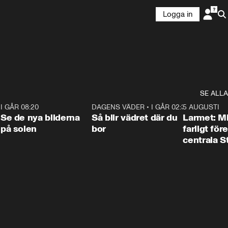
Logga in
SE ALLA
6
I GÅR 08:20
0:31
DAGENS VÄDER
•
I GÅR 02:30
1:06
5 AUGUSTI
Se de nya bilderna
Så blir vädret där du
Larmet: M
på solen
bor
farligt för
centrala 