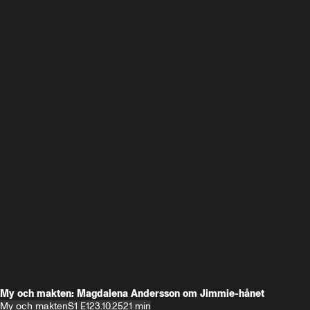
My och makten: Magdalena Andersson om Jimmie-hånet
My och makten
S1 E1
23.10.25
21 min