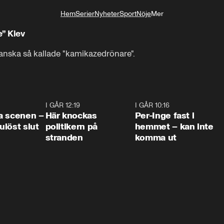
Hem
Serier
Nyheter
Sport
Nöje
Mer
Livsstil
” Kiev
anska så kallade "kamikazedrönare".
0:42
I GÅR 12:19
0:45
I GÅR 10:16
1:2
a scenen –
Här knockas
Per-Inge fast i
löst slut
politikern på
hemmet – kan inte
stranden
komma ut