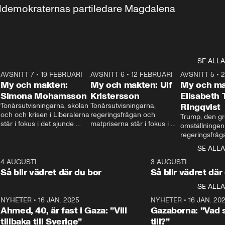
aldemokraternas partiledare Magdalena 
SE ALLA
7
AVSNITT 7
•
19 FEBRUARI
24:30
AVSNITT 6
•
12 FEBRUARI
27:30
AVSNITT 5
•
My och makten:
My och makten: Ulf
My och ma
Simona Mohamsson
Kristersson
Elisabeth
 
Tonårsutvisningarna, skolan 
Tonårsutvisningarna, 
Ringqvist
och och krisen i Liberalerna 
regeringsfrågan och 
Trump, den gr
står i fokus i det sjunde 
matpriserna står i fokus i 
omställningen
avsnittet av ”My och 
det sjätte avsnittet av ”My 
regeringsfråga
makten”. Se när 
och makten”. Se när 
centrum i det 
SE ALLA
Aftonbladets inrikespolitiska 
Aftonbladets inrikespolitiska 
avsnittet av ”
kommentator My 
kommentator My 
6
4 AUGUSTI
1:06
3 AUGUSTI
Makten”. Se nä
Rohwedder ställer 
Rohwedder ställer 
Så blir vädret där du bor
Så blir vädret där
Aftonbladets in
utbildnings- och 
statsminister Ulf Kristersson 
kommentator 
SE ALLA
integrationsminister Simona 
till svars.
Rohwedder stäl
Mohamsson till svars.
Centerpartiets
2
NYHETER
•
16 JAN. 2025
1:01
NYHETER
•
16 JAN. 20
Thand Ring till
Ahmed, 40, är fast i Gaza: ”Vill
Gazaborna: ”Vad s
tillbaka till Sverige”
till?”