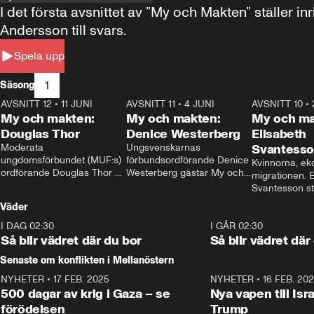
I det första avsnittet av ”My och Makten” ställe
Andersson till svars.
Spela upp
1
Säsong
AVSNITT 12
•
11 JUNI
26:27
AVSNITT 11
•
4 JUNI
23:40
AVSNITT 10
•
My och makten:
My och makten:
My och ma
Douglas Thor
Denice Westerberg
Elisabeth
Moderata 
Ungsvenskarnas 
Svantess
ungdomsförbundet (MUF:s) 
förbundsordförande Denice 
Kvinnorna, ek
ordförande Douglas Thor 
Westerberg gästar My och 
migrationen. E
gästar My och makten. I 
makten. I avsnittet 
Svantesson stäl
avsnittet diskuteras 
diskuteras migrationsfrågan 
när finansmini
Väder
tonårsutvisningarna och hur 
och hur SD ska locka 
Moderaterna ska locka 
kvinnliga väljare. 
I DAG 02:30
1:06
I GÅR 02:30
väljare till valet i höst. 
Så blir vädret där du bor
Så blir vädret där
Senaste om konflikten i Mellanöstern
NYHETER
•
17 FEB. 2025
0:45
NYHETER
•
16 FEB. 20
500 dagar av krig i Gaza – se
Nya vapen till Isr
förödelsen
Trump