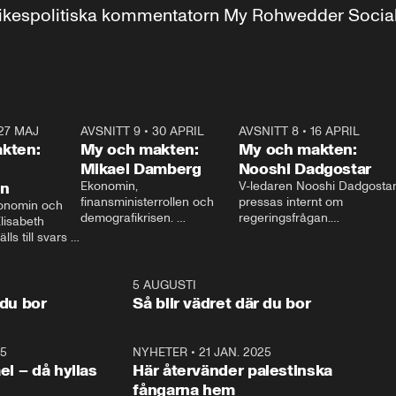
r inrikespolitiska kommentatorn My Rohwedder Soci
27 MAJ
3:51
AVSNITT 9
•
30 APRIL
24:00
AVSNITT 8
•
16 APRIL
25:1
kten:
My och makten:
My och makten:
Mikael Damberg
Nooshi Dadgostar
on
Ekonomin, 
V-ledaren Nooshi Dadgostar
finansministerrollen och 
pressas internt om 
onomin och 
demografikrisen. 
regeringsfrågan.

lisabeth 
Oppositionen ställs till svars 
I Aftonbladets 
ls till svars 
när Socialdemokraternas 
partiledarutfrågning ”My 
stern gästar 
Mikael Damberg gästar My 
och Makten” sätter hon ner 
My och Makten. 
och Makten. 
foten mot kritikerna:

1:06
5 AUGUSTI
1:0
– Vi ställer upp i val. Ska vi 
 du bor
Så blir vädret där du bor
vara med så sitter vi förstås 
25
1:22
NYHETER
•
21 JAN. 2025
0:5
ael – då hyllas
Här återvänder palestinska
fångarna hem