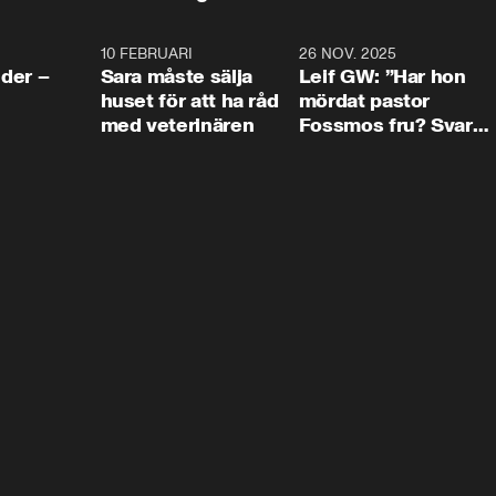
4:24
10 FEBRUARI
4:13
26 NOV. 2025
8:1
der –
Sara måste sälja
Leif GW: ”Har hon
huset för att ha råd
mördat pastor
med veterinären
Fossmos fru? Svar
nej.”