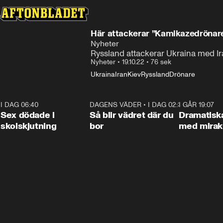
Här attackerar ”Kamikazedrönare
Nyheter
Ryssland attackerar Ukraina med Ir
Nyheter
•
19.10.22
•
76 sek
Ukraina
Iran
Kiev
Ryssland
Drönare
I DAG 06:40
0:35
DAGENS VÄDER
•
I DAG 02:30
1:06
I GÅR 19:07
Sex dödade i
Så blir vädret där du
Dramatisk
skolskjutning
bor
med miraku