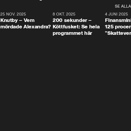
SE ALLA
3
25 NOV. 2025
31:05
8 OKT. 2025
4:29
4 JUNI 2025
Knutby – Vem
200 sekunder –
Finansmin
mördade Alexandra?
Köttfusket: Se hela
125 procent
programmet här
"Skattever
viktig uppg