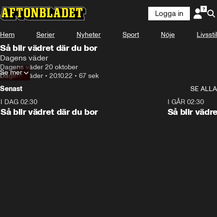
Logga in
Hem
Serier
Nyheter
Sport
Nöje
Livsstil
Så blir vädret där du bor
Dagens väder
Dagens väder 20 oktober
Se mer
Dagens väder
•
20.10.22
•
67 sek
Senast
SE ALLA
I DAG 02:30
1:06
I GÅR 02:30
Så blir vädret där du bor
Så blir vädr