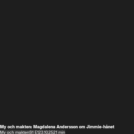
My och makten: Magdalena Andersson om Jimmie-hånet
My och makten
S1 E1
23.10.25
21 min