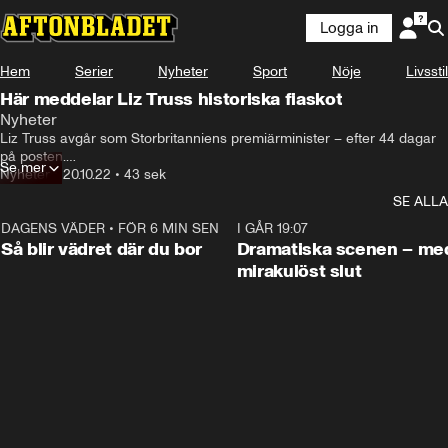
Logga in
Hem
Serier
Nyheter
Sport
Nöje
Livsstil
Här meddelar Liz Truss historiska fiaskot
Nyheter
Liz Truss avgår som Storbritanniens premiärminister – efter 44 dagar 
på posten.

Se mer
Nyheter
•
20.10.22
•
43 sek
Det meddelar hon vid en pressträff på Downing Street.
SE ALLA
DAGENS VÄDER
•
FÖR 6 MIN SEN
1:06
I GÅR 19:07
Så blir vädret där du bor
Dramatiska scenen – me
mirakulöst slut