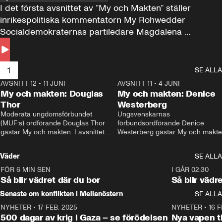
I det första avsnittet av ”My och Makten” ställer 
inrikespolitiska kommentatorn My Rohwedder 
Socialdemokraternas partiledare Magdalena 
Andersson till svars.
1
SE ALLA
AVSNITT 12
•
11 JUNI
26:27
AVSNITT 11
•
4 JUNI
2
My och makten: Douglas
My och makten: Denice
Thor
Westerberg
Moderata ungdomsförbundet 
Ungsvenskarnas 
(MUF:s) ordförande Douglas Thor 
förbundsordförande Denice 
gästar My och makten. I avsnittet 
Westerberg gästar My och makten.
diskuteras tonårsutvisningarna och 
avsnittet diskuteras migrationsfrå
hur Moderaterna ska locka väljare till 
och hur SD ska locka kvinnliga 
Väder
SE ALLA
valet i höst. 
väljare. 
FÖR 6 MIN SEN
1:06
I GÅR 02:30
Så blir vädret där du bor
Så blir vädr
Senaste om konflikten i Mellanöstern
SE ALLA
NYHETER
•
17 FEB. 2025
0:45
NYHETER
•
16 F
500 dagar av krig i Gaza – se förödelsen
Nya vapen ti