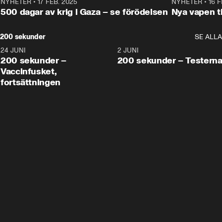
NYHETER
•
17 FEB. 2025
0:45
NYHETER
•
16 F
500 dagar av krig i Gaza – se förödelsen
Nya vapen ti
200 sekunder
SE ALLA
24 JUNI
5:00
2 JUNI
200 sekunder –
200 sekunder – Testern
Vaccinfusket,
fortsättningen