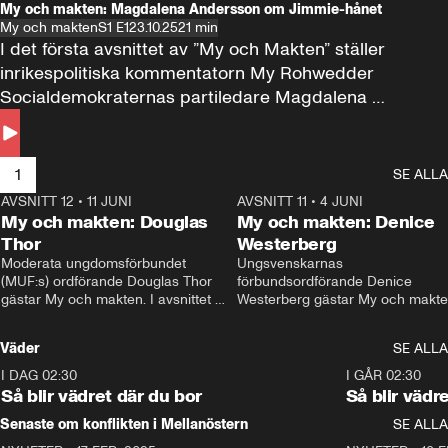
My och makten: Magdalena Andersson om Jimmie-hånet
My och makten
S1 E1
23.10.25
21 min
I det första avsnittet av ”My och Makten” ställer 
inrikespolitiska kommentatorn My Rohwedder 
Socialdemokraternas partiledare Magdalena 
Andersson till svars.
1
SE ALLA
AVSNITT 12
•
11 JUNI
26:27
AVSNITT 11
•
4 JUNI
2
My och makten: Douglas
My och makten: Denice
Thor
Westerberg
Moderata ungdomsförbundet 
Ungsvenskarnas 
(MUF:s) ordförande Douglas Thor 
förbundsordförande Denice 
gästar My och makten. I avsnittet 
Westerberg gästar My och makten.
diskuteras tonårsutvisningarna och 
avsnittet diskuteras migrationsfrå
hur Moderaterna ska locka väljare till 
och hur SD ska locka kvinnliga 
Väder
SE ALLA
valet i höst. 
väljare. 
I DAG 02:30
1:06
I GÅR 02:30
Så blir vädret där du bor
Så blir vädr
Senaste om konflikten i Mellanöstern
SE ALLA