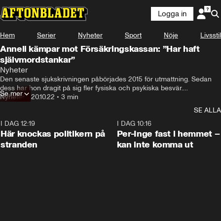
Logga in
Hem
Serier
Nyheter
Sport
Nöje
Livsstil
Anneli kämpar mot Försäkringskassan: ”Har haft
självmordstankar”
Nyheter
Den senaste sjukskrivningen påbörjades 2015 för utmattning. Sedan 
dess har hon dragit på sig fler fysiska och psykiska besvär.

Se mer
Nyheter
•
20.10.22
•
3 min
Men i juli kom dråpslaget. I ett brev från Försäkringskassan meddelade 
SE ALLA
myndigheten att hon inte längre hade rätt till sjukpenning.
I DAG 12:19
0:45
I DAG 10:16
Här knockas politikern på
Per-Inge fast i hemmet –
stranden
kan inte komma ut