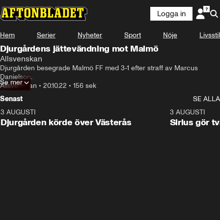
Logga in
Hem
Serier
Nyheter
Sport
Nöje
Livsstil
Djurgårdens jättevändning mot Malmö
Allsvenskan
Djurgården besegrade Malmö FF med 3-1 efter straff av Marcus 
Danielson.
Se mer
Allsvenskan
•
20.10.22
•
156 sek
Senast
SE ALLA
3 AUGUSTI
3:00
3 AUGUSTI
Djurgården körde över Västerås
Sirius gör t