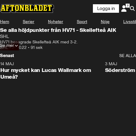
Logga in
Hem
Serier
Nyheter
Sport
Nöje
Livsstil
Se alla höjdpunkter från HV71 - Skellefteå AIK
SHL
HV71 besegrade Skellefteå AIK med 3-2.
Se mer
SHL
•
20.10.22
•
91 sek
Senast
SE ALLA
14 MAJ
1:18
3 MAJ
Plus
Hur mycket kan Lucas Wallmark om
Söderström
Umeå?