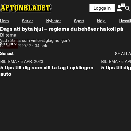
Logga in
Annons
Läs mer här!
Hem
Serier
Nyheter
Sport
Nöje
Livsstil
Annons från Biltema
Dags att byta hjul – reglerna du behöver ha koll på
Biltema
Vad räknas som vinterväglag nu igen?
Se mer
Biltema
•
21.10.22
•
34 sek
Senast
SE ALLA
BILTEMA
•
5 APR. 2023
0:34
BILTEMA
•
5 AP
ANNONS
5 tips till dig som vill ta tag i cyklingen
5 tips till d
auto