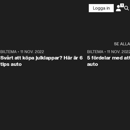
Logga in
SE ALLA
ANNONS
Läs mer här!
4
BILTEMA
•
11 NOV. 2022
0:34
BILTEMA
•
11 NOV. 202
S
ANNONS
Svårt att köpa julklappar? Här är 6
5 fördelar med at
tips auto
auto