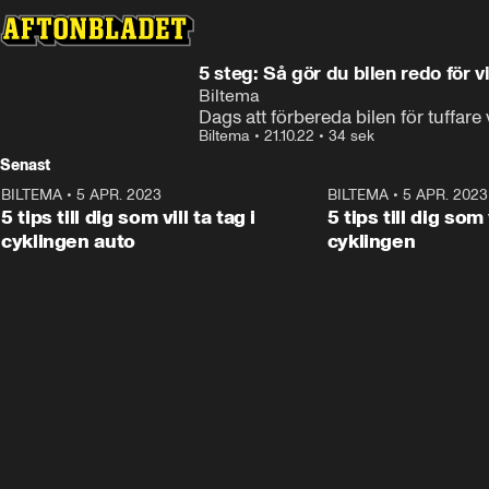
Annons
Läs mer här
Annons från Biltema
5 steg: Så gör du bilen redo för v
Biltema
Dags att förbereda bilen för tuffare
Biltema
•
21.10.22
•
34 sek
Senast
BILTEMA
•
5 APR. 2023
0:34
BILTEMA
•
5 APR. 2023
ANNONS
5 tips till dig som vill ta tag i
5 tips till dig som v
cyklingen auto
cyklingen