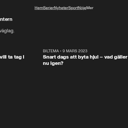
!
Hem
Serier
Nyheter
Sport
Nöje
Mer
Livsstil
intern
 väglag.
0:34
BILTEMA
•
9 MARS 2023
0:3
ANNONS
ANNON
ill ta tag i
Snart dags att byta hjul – vad gäller
nu igen?