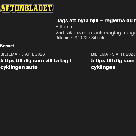
Annons
Läs mer här
Annons från Biltema
Dags att byta hjul – reglerna du 
Biltema
Vad räknas som vinterväglag nu ig
Biltema
•
21.10.22
•
34 sek
Senast
BILTEMA
•
5 APR. 2023
0:34
BILTEMA
•
5 APR. 2023
ANNONS
5 tips till dig som vill ta tag i
5 tips till dig som v
cyklingen auto
cyklingen