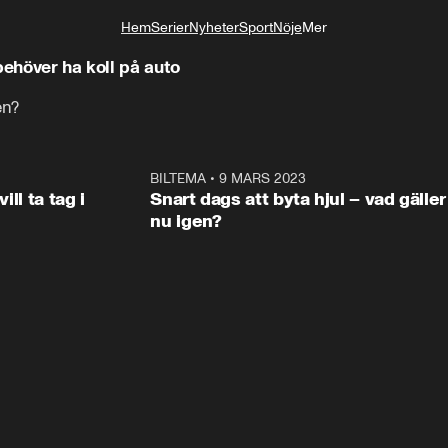
!
Hem
Serier
Nyheter
Sport
Nöje
Mer
Livsstil
behöver ha koll på auto
en?
0:34
BILTEMA
•
9 MARS 2023
0:3
ANNONS
ANNON
ill ta tag i
Snart dags att byta hjul – vad gäller
nu igen?