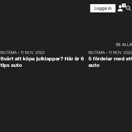
Logga in
SE ALLA
ANNONS
Läs mer här!
4
BILTEMA
•
11 NOV. 2022
0:34
BILTEMA
•
11 NOV. 202
S
ANNONS
Svårt att köpa julklappar? Här är 6
5 fördelar med at
tips auto
auto