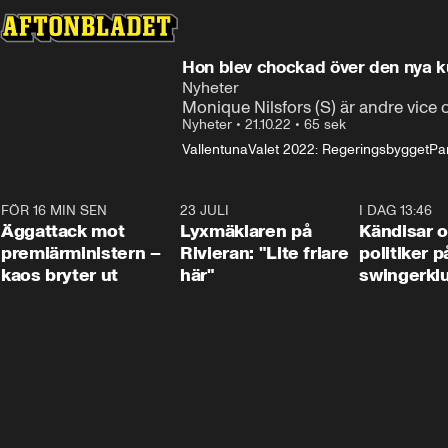
Hon blev chockad över den nya ku
Nyheter
Monique Nilsfors (S) är andre vice
Nyheter
•
21.10.22
•
65 sek
Vallentuna
Valet 2022: Regeringsbygget
Par
FÖR 16 MIN SEN
0:37
23 JULI
2:02
I DAG 13:46
Äggattack mot
Lyxmäklaren på
Kändisar 
premiärministern –
Rivieran: "Lite friare
politiker 
kaos bryter ut
här"
swingerkl