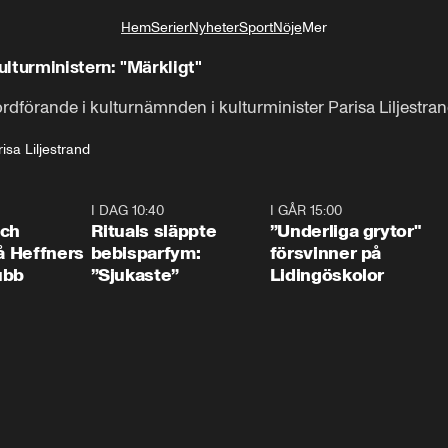
Hem
Serier
Nyheter
Sport
Nöje
Mer
Livsstil
lturministern: "Märkligt"
 ordförande i kulturnämnden i kulturminister Parisa Liljes
isa Liljestrand
0:55
I DAG 10:40
1:01
I GÅR 15:00
1:0
och
Rituals släppte
”Underliga grytor"
på Heffners
bebisparfym:
försvinner på
ubb
”Sjukaste”
Lidingöskolor