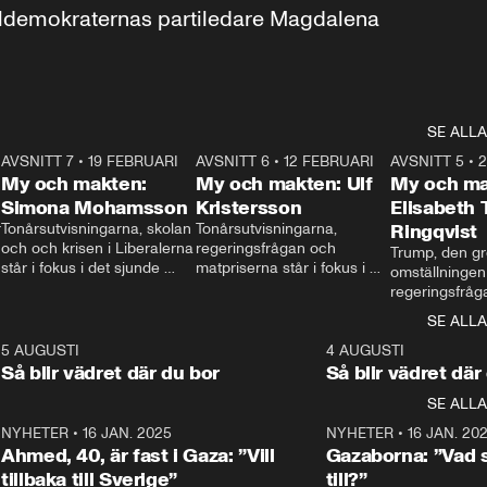
aldemokraternas partiledare Magdalena 
SE ALLA
7
AVSNITT 7
•
19 FEBRUARI
24:30
AVSNITT 6
•
12 FEBRUARI
27:30
AVSNITT 5
•
My och makten:
My och makten: Ulf
My och ma
Simona Mohamsson
Kristersson
Elisabeth
 
Tonårsutvisningarna, skolan 
Tonårsutvisningarna, 
Ringqvist
och och krisen i Liberalerna 
regeringsfrågan och 
Trump, den gr
står i fokus i det sjunde 
matpriserna står i fokus i 
omställningen
avsnittet av ”My och 
det sjätte avsnittet av ”My 
regeringsfråga
makten”. Se när 
och makten”. Se när 
centrum i det 
SE ALLA
Aftonbladets inrikespolitiska 
Aftonbladets inrikespolitiska 
avsnittet av ”
kommentator My 
kommentator My 
6
5 AUGUSTI
1:06
4 AUGUSTI
Makten”. Se nä
Rohwedder ställer 
Rohwedder ställer 
Så blir vädret där du bor
Så blir vädret där
Aftonbladets in
utbildnings- och 
statsminister Ulf Kristersson 
kommentator 
SE ALLA
integrationsminister Simona 
till svars.
Rohwedder stäl
Mohamsson till svars.
Centerpartiets
2
NYHETER
•
16 JAN. 2025
1:01
NYHETER
•
16 JAN. 20
Thand Ring till
Ahmed, 40, är fast i Gaza: ”Vill
Gazaborna: ”Vad s
tillbaka till Sverige”
till?”