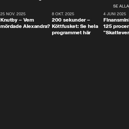
SE ALLA
3
25 NOV. 2025
31:05
8 OKT. 2025
4:29
4 JUNI 2025
Knutby – Vem
200 sekunder –
Finansmin
mördade Alexandra?
Köttfusket: Se hela
125 procent
programmet här
"Skattever
viktig uppg