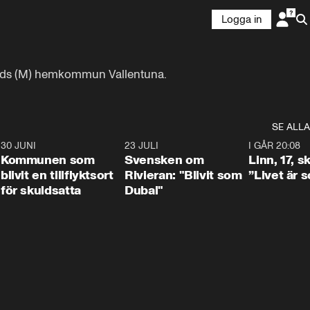
Logga in
trands (M) hemkommun Vallentuna.
SE ALLA
7
30 JUNI
1:24
23 JULI
1:42
I GÅR 20:08
Kommunen som
Svensken om
Linn, 17, s
blivit en tillflyktsort
Rivieran: "Blivit som
”Livet är 
för skuldsatta
Dubai"