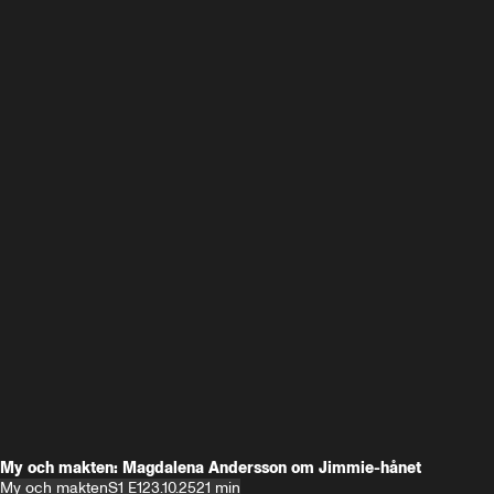
My och makten: Magdalena Andersson om Jimmie-hånet
My och makten
S1 E1
23.10.25
21 min