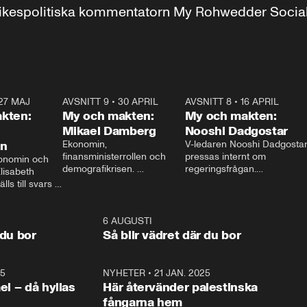
r inrikespolitiska kommentatorn My Rohwedder Soci
27 MAJ
3:51
AVSNITT 9
•
30 APRIL
24:00
AVSNITT 8
•
16 APRIL
25:1
kten:
My och makten:
My och makten:
Mikael Damberg
Nooshi Dadgostar
on
Ekonomin, 
V-ledaren Nooshi Dadgostar
finansministerrollen och 
pressas internt om 
onomin och 
demografikrisen. 
regeringsfrågan.

lisabeth 
Oppositionen ställs till svars 
I Aftonbladets 
ls till svars 
när Socialdemokraternas 
partiledarutfrågning ”My 
stern gästar 
Mikael Damberg gästar My 
och Makten” sätter hon ner 
My och Makten. 
och Makten. 
foten mot kritikerna:

1:06
6 AUGUSTI
1:0
– Vi ställer upp i val. Ska vi 
 du bor
Så blir vädret där du bor
vara med så sitter vi förstås 
25
1:22
NYHETER
•
21 JAN. 2025
0:5
ael – då hyllas
Här återvänder palestinska
fångarna hem