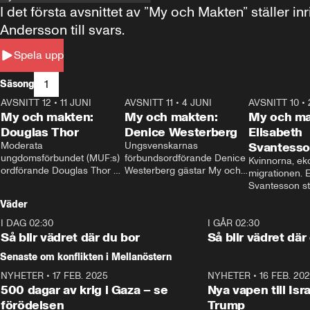
I det första avsnittet av ”My och Makten” ställe
Andersson till svars.
Spela upp
1
Säsong
AVSNITT 12
•
11 JUNI
26:27
AVSNITT 11
•
4 JUNI
23:40
AVSNITT 10
•
My och makten:
My och makten:
My och ma
Douglas Thor
Denice Westerberg
Elisabeth
Moderata 
Ungsvenskarnas 
Svantess
ungdomsförbundet (MUF:s) 
förbundsordförande Denice 
Kvinnorna, ek
ordförande Douglas Thor 
Westerberg gästar My och 
migrationen. E
gästar My och makten. I 
makten. I avsnittet 
Svantesson stäl
avsnittet diskuteras 
diskuteras migrationsfrågan 
när finansmini
Väder
tonårsutvisningarna och hur 
och hur SD ska locka 
Moderaterna ska locka 
kvinnliga väljare. 
I DAG 02:30
1:06
I GÅR 02:30
väljare till valet i höst. 
Så blir vädret där du bor
Så blir vädret där
Senaste om konflikten i Mellanöstern
NYHETER
•
17 FEB. 2025
0:45
NYHETER
•
16 FEB. 20
500 dagar av krig i Gaza – se
Nya vapen till Isr
förödelsen
Trump