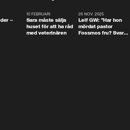
4:24
10 FEBRUARI
4:13
26 NOV. 2025
8:1
der –
Sara måste sälja
Leif GW: ”Har hon
huset för att ha råd
mördat pastor
med veterinären
Fossmos fru? Svar
nej.”