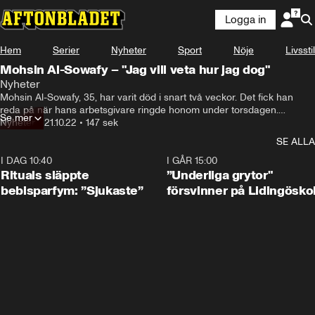
Logga in
Hem
Serier
Nyheter
Sport
Nöje
Livsstil
Mohsin Al-Sowafy – "Jag vill veta hur jag dog"
Nyheter
Mohsin Al-Sowafy, 35, har varit död i snart två veckor. Det fick han 
reda på när hans arbetsgivare ringde honom under torsdagen.

Se mer
– Det är helt sjukt, jag vet inte vad som har hänt. Jag jobbade och de 
Nyheter
•
21.10.22
•
147 sek
ringde till mig och sa: Bli inte orolig, någon har råkat dödförklara dig. 
SE ALLA
Budet kom som en chock. Till vardags arbetar han som transportör på 
Örnsköldsviks sjukhus, samma sjukhus som förklarat honom död.
I DAG 10:40
1:01
I GÅR 15:00
Rituals släppte
”Underliga grytor"
bebisparfym: ”Sjukaste”
försvinner på Lidingösko