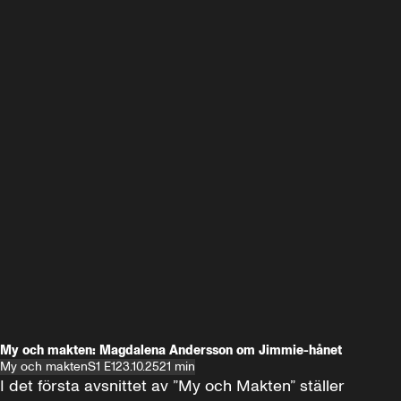
My och makten: Magdalena Andersson om Jimmie-hånet
My och makten
S1 E1
23.10.25
21 min
I det första avsnittet av ”My och Makten” ställer 