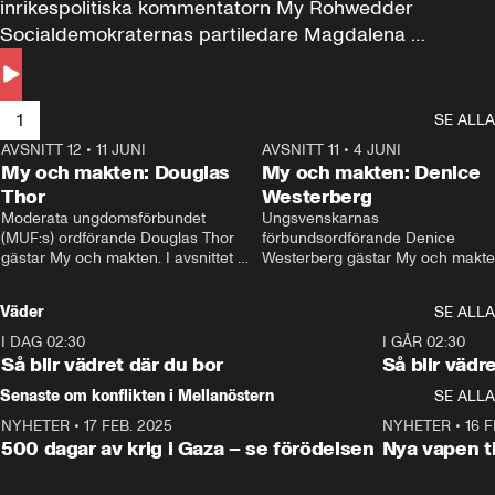
inrikespolitiska kommentatorn My Rohwedder 
Socialdemokraternas partiledare Magdalena 
Andersson till svars.
1
SE ALLA
AVSNITT 12
•
11 JUNI
26:27
AVSNITT 11
•
4 JUNI
2
My och makten: Douglas
My och makten: Denice
Thor
Westerberg
Moderata ungdomsförbundet 
Ungsvenskarnas 
(MUF:s) ordförande Douglas Thor 
förbundsordförande Denice 
gästar My och makten. I avsnittet 
Westerberg gästar My och makten.
diskuteras tonårsutvisningarna och 
avsnittet diskuteras migrationsfrå
hur Moderaterna ska locka väljare till 
och hur SD ska locka kvinnliga 
Väder
SE ALLA
valet i höst. 
väljare. 
I DAG 02:30
1:06
I GÅR 02:30
Så blir vädret där du bor
Så blir vädr
Senaste om konflikten i Mellanöstern
SE ALLA
NYHETER
•
17 FEB. 2025
0:45
NYHETER
•
16 F
500 dagar av krig i Gaza – se förödelsen
Nya vapen ti