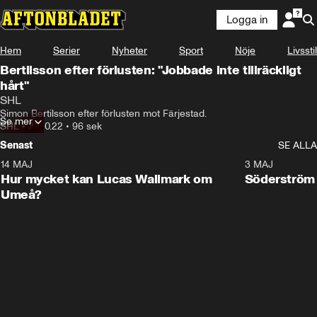
Logga in
Hem
Serier
Nyheter
Sport
Nöje
Livsstil
Bertilsson efter förlusten: "Jobbade inte tillräckligt
hårt"
SHL
Simon Bertilsson efter förlusten mot Färjestad.
Se mer
SHL
•
22.10.22
•
96 sek
Senast
SE ALLA
14 MAJ
1:18
3 MAJ
Plus
Hur mycket kan Lucas Wallmark om
Söderström
Umeå?