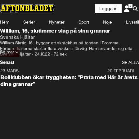
Logga in
Hem
Serier
Nyheter
Sport
Nöje
Livsstil
William, 16, skrämmer slag på sina grannar
Svenska Hjältar
William Skrtic, 16,  bygger ett skräckhus på tomten i Bromma. 
Förberedelserna startar flera veckor i förväg. Han använder sig ofta av 
Se mer
återbrukat materia. Inspirationen är hämtad från USA, efter att William 
Svenska Hjältar
•
24.10.22
•
72 sek
sett videoklipp på Youtube. "Då kände jag att jag ville göra något som 
Senast
SE ALLA
inte många andra gör här i Sverige", säger han.
23 MARS
1:27
20 FEBRUARI
Bollklubben ökar tryggheten: "Prata med
Här är årets
dina grannar"