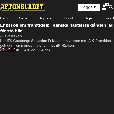
Logga in
Laddar ...
Hem
Serier
Nyheter
Sport
Nöje
Livsstil
Eriksson om framtiden: "Kanske nästsista gången jag
får stå här"
Allsvenskan
Hör IFK Göteborgs Sebastian Eriksson om vinsten mot AIK, framtiden 
och den kommande matchen mot BK Häcken.
Se mer
Allsvenskan
•
24.10.22
•
164 sek