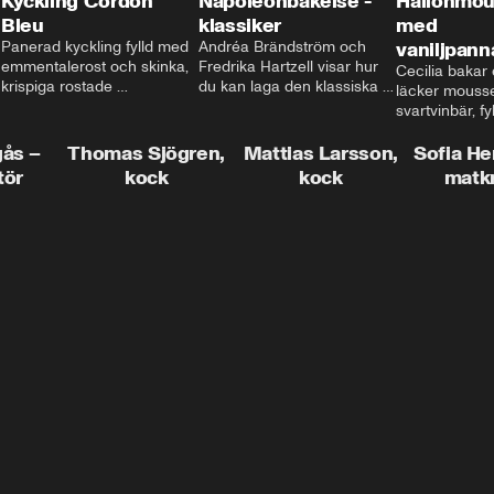
Kyckling Cordon
Napoleonbakelse -
Hallonmou
Bleu
klassiker
med
Panerad kyckling fylld med 
Andréa Brändström och 
vaniljpann
emmentalerost och skinka, 
Fredrika Hartzell visar hur 
Cecilia bakar e
krispiga rostade 
du kan laga den klassiska 
läcker mousse
salviapotatisar och hela 
napoleonbakelsen. En 
svartvinbär, fy
härligheten toppad med 
elegant och läcker efterrätt 
silkeslen vani
brynt smör och ärtor... Låter 
som imponerar vid varje 
gås –
Thomas Sjögren,
Mattias Larsson,
som vilar ova
Sofia He
det inte som en given succé 
tillfälle!
smulbotten. H
tör
kock
kock
matk
på middagsbordet i veckan? 
allting med va
Mattias visar dig alla tips 
vit chokladgrä
och trix för att du ska lyckas 
dig bästa tipse
med middagen.
dekorera en tår
snyggt!