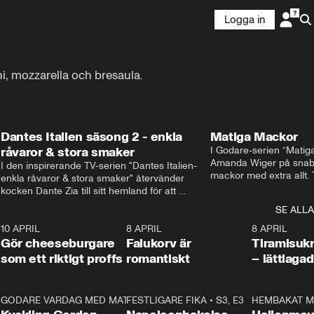
Logga in
ni, mozzarella och bresaula.
Dantes Italien säsong 2 - enkla
Matiga Mackor
råvaror & stora smaker
I Godare-serien “Matig
Amanda Wiger på snabb
I den inspirerande TV-serien "Dantes Italien- 
mackor med extra allt. 
enkla råvaror & stora smaker" återvänder 
traditionella smörgåsarn
kocken Dante Zia till sitt hemland för att 
lunchmacka med chili ch
fördjupa sig i de kulinariska traditioner som 
SE ALLA
italiensk variant med vi
definierat Italiens själ. Denna säsong utforskar 
festliga snittar som gar
0
10 APRIL
Dante regionen Emilia-Romagna och staden 
2:04
8 APRIL
0:43
8 APRIL
Gör cheeseburgare
Parma, där han upptäcker den genuina 
Falukorv är
Tiramisuk
matfilosofin Cucina Povera.
som ett riktigt proffs
romantiskt
– lättlaga
2
GODARE VARDAG MED MATTIAS LARSSON
11:35
FESTLIGARE FIKA
•
S1, E6
•
S3, E3
13:18
HEMBAKAT M