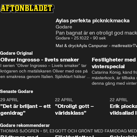
Aylas perfekta picknickmacka
Godare
Pan bagnat är en otroligt god macka
Godare
•
25.10.22
•
90 sek
Mat & dryck
Ayla Canpunar - matkreatör
T
Godare Original
Oliver Ingrosso - livets smaker
Festligheter med 
I serien ”Oliver Ingrosso – Livets smaker” tar 
vinterspecial
krögaren och matälskaren Oliver med oss på 
Catarina König, känd fr
en smakresa genom Italien. Självklart hälsar 
mästerkock, är tillbaka
brodern Benjamin Ingrosso på i Rom.
denna gång med vintern
blir småplock till glöggm
Senaste Godare
enkla knep som gör vinte
29 APRIL
0:50
22 APRIL
1:00
22 APRIL
”Det är briljant – ett
”Otroligt gott –
Erik plock
genidrag”
världsklass”
vildsallad
Godare rekommenderar
THOMAS SJÖGREN
•
S1, E3
13:56
GOTT OCH GRÖNT MED FABBE
12:17
MIDDAG MED 
•
S2, E2