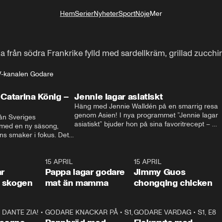
Hem
Serier
Nyheter
Sport
Nöje
Mer
Livsstil
 från södra Frankrike fylld med sardellkräm, grillad zucchi
V-kanalen Godare
Catarina König –
Jennie lagar asiatiskt
Häng med Jennie Walldén på en smarrig resa 
genom Asien! I nya programmet ”Jennie lagar 
ån Sveriges 
asiatiskt” bjuder hon på sina favoritrecept – 
 med en ny säsong, 
från fräscha vietnamesiska sommarrullar till 
s smaker i fokus. Det 
krispig koreansk Bibimbap. Massor av smak, 
ingel, julfavoriter och 
smarta tips och matglädje utlovas!
rns fester till succé.
1:29
15 APRIL
0:53
15 APRIL
1:2
ar
Pappa lagar godare
Jimmy Guos
 i skogen
mat än mamma
chongqing chicken
DANTE ZIA!
16:10
•
GODARE KNACKAR PÅ
S1, E1
26:05
•
S1, E3
GODARE VARDAG
•
S1, E8
9:2