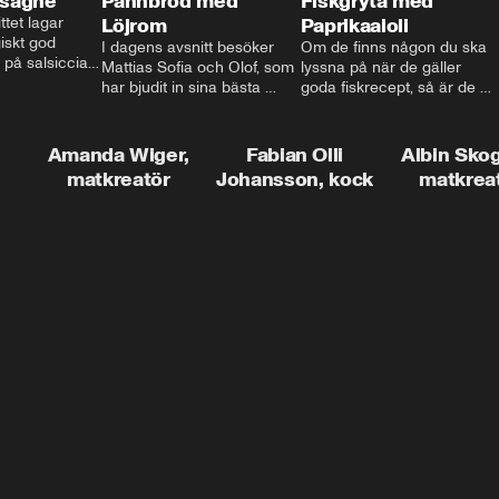
asagne
Pannbröd med
Fiskgryta med
ttet lagar 
Löjrom
Paprikaaioli
skt god 
I dagens avsnitt besöker 
Om de finns någon du ska 
 på salsiccia 
Mattias Sofia och Olof, som 
lyssna på när de gäller 
echamel och 
har bjudit in sina bästa 
goda fiskrecept, så är de 
ssa god ost. 
vänner Jessica och Roger, 
Thomas Sjögren. I det här 
ta!
för en trevlig middag. Han 
avsnittet får du receptet på 
visar hur man skapar en 
livets fiskgryta. Den perfekta 
Amanda Wiger,
Fabian Olli
Albin Sko
riktig restaurangupplevelse 
vardagsmatsfavoriten som 
matkreatör
Johansson, kock
matkrea
hemma, dom där extra 
funkar lika bra alla dagar i 
detaljerna som gör stor 
veckan.
skillnad och lyfta middagen 
till nästa nivå.