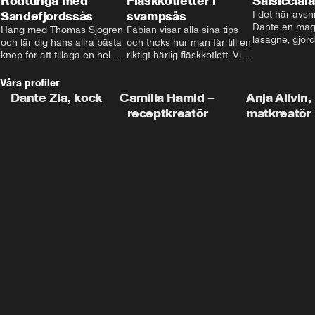
Rödtunga med
Fläskkotletter i
Salsiccial
Sandefjordssås
svampsås
I det här avsni
Dante en magi
Häng med Thomas Sjögren 
Fabian visar alla sina tips 
lasagne, gjord
och lär dig hans allra bästa 
och tricks hur man får till en 
med krämig b
knep för att tillaga en hel 
riktigt härlig fläskkotlett. Vi 
toppad med ma
fisk. I detta avsnitt blir de 
får även träffa den före 
Missa inte det
helstekt rödtunga med 
detta schlagerkungen 
Våra profiler
sandefjordssås och en 
Fredrik som lämnat stan 
Dante Zia, kock
Camilla Hamid –
Anja Allvin,
magisk sallad på pepparrot 
och sadlat om till grisbonde 
receptkreatör
matkreatör
och äpple.
på Gotland.