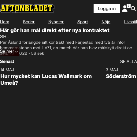
Logga in
Hem
Serier
Nyheter
Sport
Nöje
Livsstil
Här gör han mål direkt efter nya kontraktet
SHL
Per Åslund förlängde sitt kontrakt med Färjestad med två år inför 
hemmamatchen mot HV71, en match där han blev målskytt direkt och 
Se mer
Färjestad vann med 4-0.
SHL
•
25.10.22
•
56 sek
Senast
SE ALLA
14 MAJ
1:18
3 MAJ
Plus
Hur mycket kan Lucas Wallmark om
Söderström
Umeå?