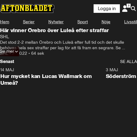
Logga in
Hem
Serier
Nyheter
Sport
Nöje
Livsstil
Här vinner Örebro över Luleå efter straffar
SHL
Det stod 2-2 mellan Örebro och Luleå efter full tid och det skulle 
behövas hela sex straffar per lag för att få fram en segrare. Se 
Se mer
avgörandet här.
SHL
•
25.10.22
•
64 sek
Senast
SE ALLA
14 MAJ
1:18
3 MAJ
Plus
Hur mycket kan Lucas Wallmark om
Söderström
Umeå?