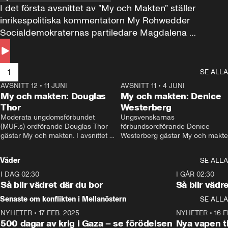
I det första avsnittet av ”My och Makten” ställer 
inrikespolitiska kommentatorn My Rohwedder 
Socialdemokraternas partiledare Magdalena 
Andersson till svars.
1
SE ALLA
AVSNITT 12
•
11 JUNI
26:27
AVSNITT 11
•
4 JUNI
2
My och makten: Douglas
My och makten: Denice
Thor
Westerberg
Moderata ungdomsförbundet 
Ungsvenskarnas 
(MUF:s) ordförande Douglas Thor 
förbundsordförande Denice 
gästar My och makten. I avsnittet 
Westerberg gästar My och makten.
diskuteras tonårsutvisningarna och 
avsnittet diskuteras migrationsfrå
hur Moderaterna ska locka väljare till 
och hur SD ska locka kvinnliga 
Väder
SE ALLA
valet i höst. 
väljare. 
I DAG 02:30
1:06
I GÅR 02:30
Så blir vädret där du bor
Så blir vädr
Senaste om konflikten i Mellanöstern
SE ALLA
NYHETER
•
17 FEB. 2025
0:45
NYHETER
•
16 F
500 dagar av krig i Gaza – se förödelsen
Nya vapen ti