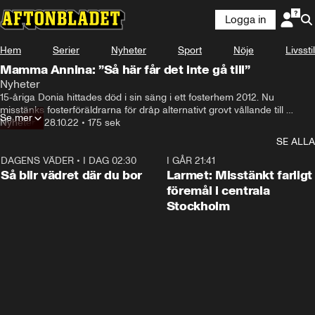
Logga in
Hem
Serier
Nyheter
Sport
Nöje
Livsstil
Mamma Annina: ”Så här får det inte gå till”
Nyheter
15-åriga Donia hittades död i sin säng i ett fosterhem 2012. Nu 
misstänks fosterföräldrarna för dråp alternativt grovt vållande till 
Se mer
annans död.
Nyheter
•
28.10.22
•
175 sek
SE ALLA
DAGENS VÄDER
•
I DAG 02:30
1:06
I GÅR 21:41
Så blir vädret där du bor
Larmet: Misstänkt farligt
föremål i centrala
Stockholm