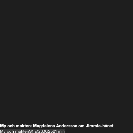
My och makten: Magdalena Andersson om Jimmie-hånet
My och makten
S1 E1
23.10.25
21 min