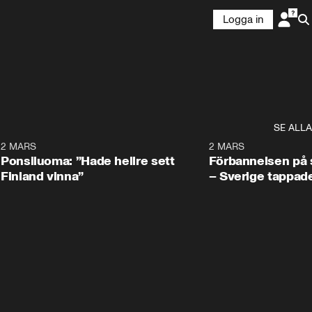
Logga in
SE ALLA
7
2 MARS
0:34
2 MARS
Ponsiluoma: ”Hade hellre sett
Förbannelsen på s
Finland vinna”
– Sverige tappad