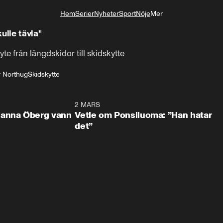
Hem
Serier
Nyheter
Sport
Nöje
Mer
Livsstil
ulle tävla”
e från längdskidor till skidskytte
r Northug
Skidskytte
0:59
2 MARS
1:0
Hanna Öberg vann
Vetle om Ponsiluoma: ”Han hatar
det”