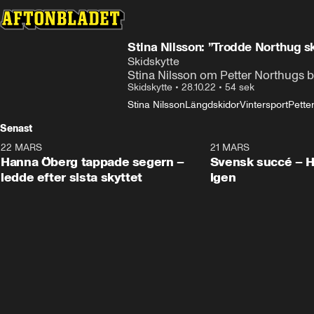
Stina Nilsson: ”Trodde Northug sk
Skidskytte
Stina Nilsson om Petter Northugs byt
Skidskytte
•
28.10.22
•
54 sek
Stina Nilsson
Längdskidor
Vintersport
Pette
Senast
22 MARS
0:55
21 MARS
Hanna Öberg tappade segern –
Svensk succé – 
ledde efter sista skyttet
igen