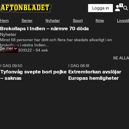
Logga in
Hem
Serier
Nyheter
Sport
Nöje
Livsstil
Brokollaps i Indien – närmre 70 döda
Nyheter
Minst 68 personer har dött och flera har skadats allvarligt i en 
brokollaps i västra Indien.

Se mer
Nyheter
•
30.10.22
•
64 sek
Över 400 personer ska ha befunnit sig på bron när den gav vika.

SE ALLA
Det rapporterar Reuters med hänvisning till lokala myndigheter.
I DAG 09:50
0:53
I DAG 08:18
Tyfonvåg svepte bort pojke
Extremtorkan avslöjar
– saknas
Europas hemligheter