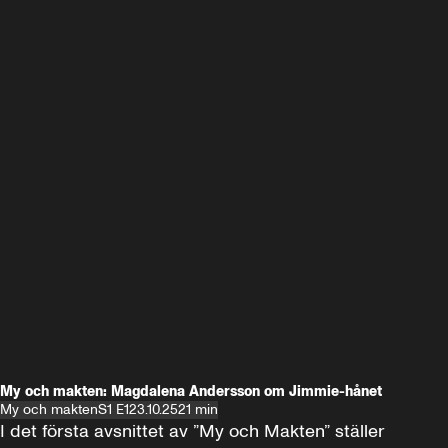
My och makten: Magdalena Andersson om Jimmie-hånet
My och makten
S1 E1
23.10.25
21 min
I det första avsnittet av ”My och Makten” ställer 