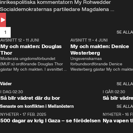
inrikespolitiska kommentatorn My Rohwedder 
Socialdemokraternas partiledare Magdalena 
Andersson till svars.
1
SE ALLA
AVSNITT 12
•
11 JUNI
26:27
AVSNITT 11
•
4 JUNI
2
My och makten: Douglas
My och makten: Denice
Thor
Westerberg
Moderata ungdomsförbundet 
Ungsvenskarnas 
(MUF:s) ordförande Douglas Thor 
förbundsordförande Denice 
gästar My och makten. I avsnittet 
Westerberg gästar My och makten.
diskuteras tonårsutvisningarna och 
avsnittet diskuteras migrationsfrå
hur Moderaterna ska locka väljare till 
och hur SD ska locka kvinnliga 
Väder
SE ALLA
valet i höst. 
väljare. 
I DAG 02:30
1:06
I GÅR 02:30
Så blir vädret där du bor
Så blir vädr
Senaste om konflikten i Mellanöstern
SE ALLA
NYHETER
•
17 FEB. 2025
0:45
NYHETER
•
16 F
500 dagar av krig i Gaza – se förödelsen
Nya vapen ti