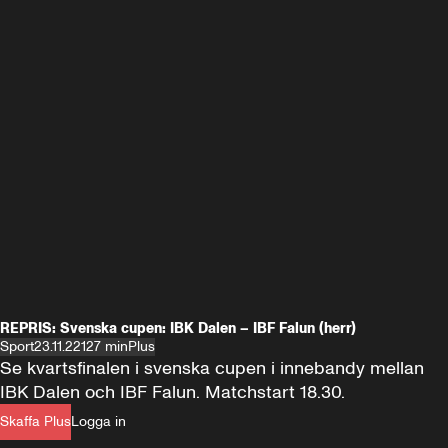
REPRIS: Svenska cupen: IBK Dalen – IBF Falun (herr)
Sport
23.11.22
127 min
Plus
Se kvartsfinalen i svenska cupen i innebandy mellan 
IBK Dalen och IBF Falun. Matchstart 18.30.
Skaffa Plus
Logga in