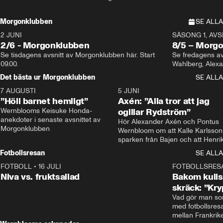
under match i världens bästa hockeyliga
Morgonklubben
SE ALLA
2 JUNI
SÄSONG 1, AVSN
2/6 - Morgonklubben
8/5 – Morg
Se tisdagens avsnitt av Morgonklubben här. Start 
Se fredagens av
09.00. 
Det bästa ur Morgonklubben
SE ALLA
7 AUGUSTI
1:14
5 JUNI
”Höll barnet hemligt”
Axén: ”Alla tror att jag
Wernblooms Keisuke Honda-
ogillar Rydström”
anekdoter i senaste avsnittet av 
Hör Alexander Axén och Pontus 
Morgonklubben
Wernbloom om att Kalle Karlsson 
sparken från Bajen och att Henrik
Rydström tar över
Fotbollsresan
SE ALLA
FOTBOLL
•
16 JULI
0:44
FOTBOLLSRES
Niva vs. fruktsallad
Bakom kulis
skräck: ”Kry
Vad gör man som
med fotbollsres