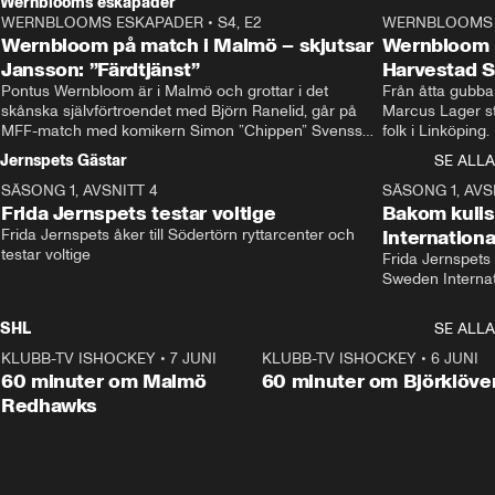
Wernblooms eskapader
WERNBLOOMS ESKAPADER
•
S4, E2
38:23
WERNBLOOMS 
Wernbloom på match i Malmö – skjutsar
Wernbloom 
Jansson: ”Färdtjänst”
Harvestad 
Pontus Wernbloom är i Malmö och grottar i det 
Från åtta gubbar 
skånska självförtroendet med Björn Ranelid, går på 
Marcus Lager sta
MFF-match med komikern Simon ”Chippen” Svensson 
folk i Linköping
och hjälper skadade stjärnbacken Pontus Jansson 
och Wernbloom kl
Jernspets Gästar
SE ALLA
hem. 
SÄSONG 1, AVSNITT 4
13:37
SÄSONG 1, AVS
Frida Jernspets testar voltige
Bakom kuli
Frida Jernspets åker till Södertörn ryttarcenter och 
Internation
testar voltige
Frida Jernspets 
Sweden Interna
SHL
SE ALLA
KLUBB-TV ISHOCKEY
•
7 JUNI
1:02:53
KLUBB-TV ISHOCKEY
•
6 JUNI
1:0
Plus
60 minuter om Malmö
60 minuter om Björklöve
Redhawks