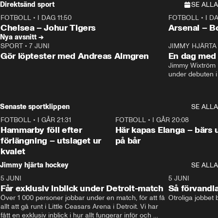
Direktsänd sport
SE ALLA
FOTBOLL
•
I DAG 11:50
FOTBOLL
•
I D
Plus
Plus
Chelsea – Johur Tigers
Arsenal – B
Nya avsnitt →
SPORT
•
7 JUNI
16:36
JIMMY HJÄRTA
Gör löptester med Andreas Almgren
En dag med 
Jimmy Wixtröm 
under debuten i
Senaste sportklippen
SE ALLA
FOTBOLL
•
I GÅR 21:31
1:28
FOTBOLL
•
I GÅR 20:08
Hammarby föll efter
Här kapas Elanga – bärs 
förlängning – utslaget ur
på bår
kvalet
Jimmy hjärta hockey
SE ALLA
5 JUNI
11:14
5 JUNI
Får exklusiv inblick under Detroit-match
Så förvandl
Över 1 000 personer jobbar under en match, för att få 
Otroliga jobbet
allt att gå runt i Little Ceasars Arena i Detroit. Vi har 
fått en exklusiv inblick i hur allt fungerar inför och 