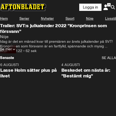
Logga in
Hem
Serier
Nyheter
Sport
Nöje
Livsstil
Trailer: SVT:s julkalender 2022 ”Kronprinsen som
försvann”
Nöje
Idag är det en månad kvar till premiären av årets julkalender på SVT! 
Kronprinsen som försvann är en fartfylld, spännande och mysig 
Se mer
vintersaga, som utspelar sig i en tid för länge sen då kungar och 
Nöje
•
01.11.22
•
62 sek
drottningar härskade. Kronprinsen och Hilda, två barn från olika 
Senaste
SE ALLA
världar, blir mot alla odds vänner och är med om ett storslaget äventyr. 
I rollerna Maria Lundqvist, Arvin Kananian, Alva Bratt, Dilan Gwyn och 
6 AUGUSTI
1:04
4 AUGUSTI
Anton Lundqvist m.fl.
Lasse Holm sätter plus på
Beskedet om nästa år:
livet
”Bestämt mig”